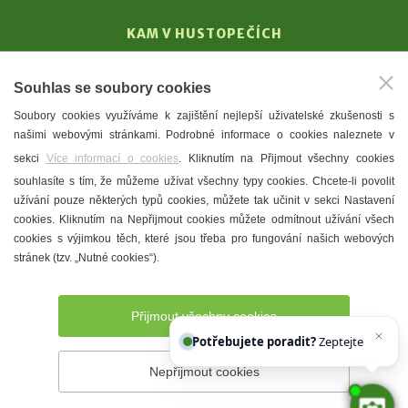
KAM V HUSTOPEČÍCH
Vinařství
Souhlas se soubory cookies
T. G. Masaryk
Soubory cookies využíváme k zajištění nejlepší uživatelské zkušenosti s
Mandloně
našimi webovými stránkami. Podrobné informace o cookies naleznete v
Ubytování
sekci
Více informací o cookies
. Kliknutím na Přijmout všechny cookies
Restaurace
souhlasíte s tím, že můžeme užívat všechny typy cookies. Chcete-li povolit
užívání pouze některých typů cookies, můžete tak učinit v sekci Nastavení
Městské muzeum a galerie
cookies. Kliknutím na Nepřijmout cookies můžete odmítnout užívání všech
Denní meníčka
cookies s výjimkou těch, které jsou třeba pro fungování našich webových
stránek (tzv. „Nutné cookies“).
Mapa města
Přijmout všechny cookies
Potřebujete poradit?
Zeptejte se našeh
Nepřijmout cookies
Prohlášení o přístupnosti
Správce webu
2026 © Město
Hustopeče