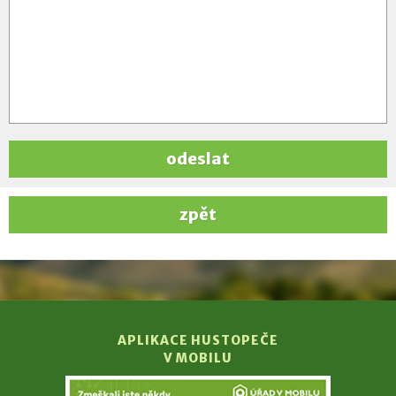
odeslat
zpět
APLIKACE HUSTOPEČE
V MOBILU