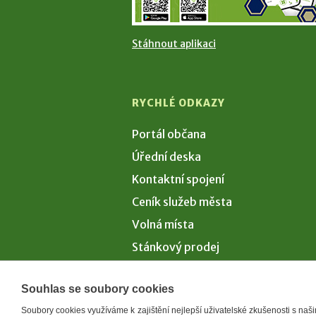
Stáhnout aplikaci
RYCHLÉ ODKAZY
Portál občana
Úřední deska
Kontaktní spojení
Ceník služeb města
Volná místa
Stánkový prodej
Volby 2026
Souhlas se soubory cookies
Soubory cookies využíváme k zajištění nejlepší uživatelské zkušenosti s na