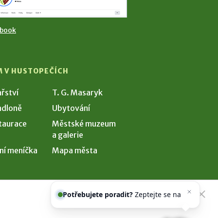
ebook
M V HUSTOPEČÍCH
ařství
T. G. Masaryk
dloně
Ubytování
taurace
Městské muzeum
a galerie
ní meníčka
Mapa města
Potřebujete poradit?
Zeptejte se
našeho asistenta
Chettyho
.