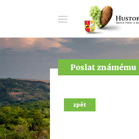
Menu
Poslat známému
zpět