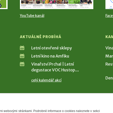
YouTube kanál
Fac
AKTUÁLNĚ PROBÍHÁ
KA
Letní otevřené sklepy
Vin
Letní kino na Amfiku
Man
Vinařství Prchal | Letní
Res
degustace VOC Hustop...
Den
celý kalendář akcí
šimi webovými stránkami. Podrobné informace o cookies naleznete v sekci