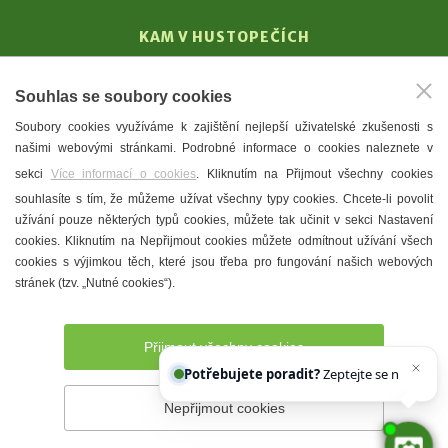
KAM V HUSTOPEČÍCH
Vinařství
Souhlas se soubory cookies
T. G. Masaryk
Soubory cookies využíváme k zajištění nejlepší uživatelské zkušenosti s
Mandloně
našimi webovými stránkami. Podrobné informace o cookies naleznete v
Ubytování
sekci
Více informací o cookies
. Kliknutím na Přijmout všechny cookies
Restaurace
souhlasíte s tím, že můžeme užívat všechny typy cookies. Chcete-li povolit
užívání pouze některých typů cookies, můžete tak učinit v sekci Nastavení
Městské muzeum a galerie
cookies. Kliknutím na Nepřijmout cookies můžete odmítnout užívání všech
Denní meníčka
cookies s výjimkou těch, které jsou třeba pro fungování našich webových
stránek (tzv. „Nutné cookies“).
Mapa města
Přijmout všechny cookies
Potřebujete poradit?
Zeptejte se našeho asis
Nepřijmout cookies
Prohlášení o přístupnosti
Správce webu
2026 © Město
Hustopeče