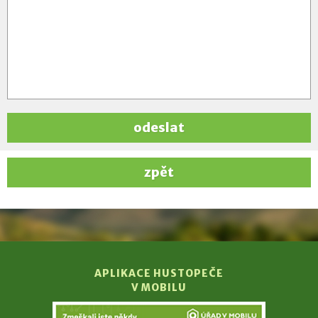
odeslat
zpět
APLIKACE HUSTOPEČE
V MOBILU