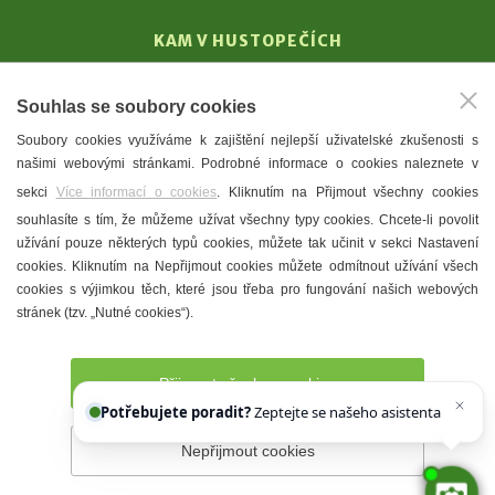
KAM V HUSTOPEČÍCH
Vinařství
Souhlas se soubory cookies
T. G. Masaryk
Soubory cookies využíváme k zajištění nejlepší uživatelské zkušenosti s
Mandloně
našimi webovými stránkami. Podrobné informace o cookies naleznete v
Ubytování
sekci
Více informací o cookies
. Kliknutím na Přijmout všechny cookies
Restaurace
souhlasíte s tím, že můžeme užívat všechny typy cookies. Chcete-li povolit
užívání pouze některých typů cookies, můžete tak učinit v sekci Nastavení
Městské muzeum a galerie
cookies. Kliknutím na Nepřijmout cookies můžete odmítnout užívání všech
Denní meníčka
cookies s výjimkou těch, které jsou třeba pro fungování našich webových
stránek (tzv. „Nutné cookies“).
Mapa města
Přijmout všechny cookies
Potřebujete poradit?
Zeptejte se našeho asistenta
Chettyho
Nepřijmout cookies
Prohlášení o přístupnosti
Správce webu
2026 © Město
Hustopeče