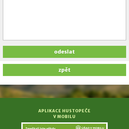
odeslat
zpět
APLIKACE HUSTOPEČE
V MOBILU