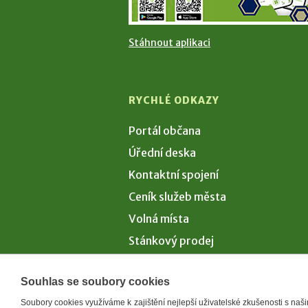
Stáhnout aplikaci
RYCHLÉ ODKAZY
Portál občana
Úřední deska
Kontaktní spojení
Ceník služeb města
Volná místa
Stánkový prodej
Volby 2026
Souhlas se soubory cookies
Soubory cookies využíváme k zajištění nejlepší uživatelské zkušenosti s na