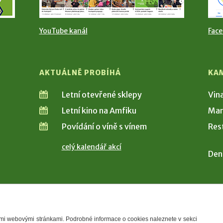
YouTube kanál
Fac
AKTUÁLNĚ PROBÍHÁ
KA
Letní otevřené sklepy
Vin
Letní kino na Amfiku
Man
Povídání o víně s vínem
Res
celý kalendář akcí
Den
šimi webovými stránkami. Podrobné informace o cookies naleznete v sekci