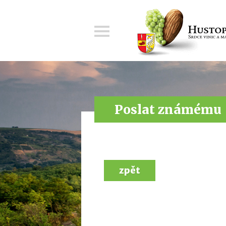
Menu
Poslat známému
zpět