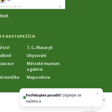
ebook
M V HUSTOPEČÍCH
ařství
T. G. Masaryk
dloně
Ubytování
taurace
Městské muzeum
a galerie
ní meníčka
Mapa města
Potřebujete poradit?
Zeptejte se
našeho asistenta
Chettyho
.