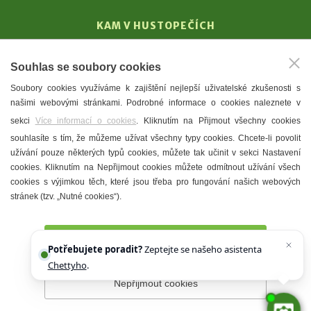
KAM V HUSTOPEČÍCH
Vinařství
Souhlas se soubory cookies
T. G. Masaryk
Soubory cookies využíváme k zajištění nejlepší uživatelské zkušenosti s
Mandloně
našimi webovými stránkami. Podrobné informace o cookies naleznete v
Ubytování
sekci
Více informací o cookies
. Kliknutím na Přijmout všechny cookies
Restaurace
souhlasíte s tím, že můžeme užívat všechny typy cookies. Chcete-li povolit
užívání pouze některých typů cookies, můžete tak učinit v sekci Nastavení
Městské muzeum a galerie
cookies. Kliknutím na Nepřijmout cookies můžete odmítnout užívání všech
Denní meníčka
cookies s výjimkou těch, které jsou třeba pro fungování našich webových
stránek (tzv. „Nutné cookies“).
Mapa města
Přijmout všechny cookies
Potřebujete poradit?
Zeptejte se našeho asistenta
Chettyho
.
Nepřijmout cookies
Prohlášení o přístupnosti
Správce webu
2026 © Město
Hustopeče