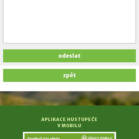
odeslat
zpět
APLIKACE HUSTOPEČE
V MOBILU