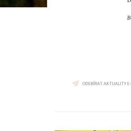
D
B
ODEBÍRAT AKTUALITY E