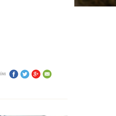
ÍMI
FB
TW
GP
EM