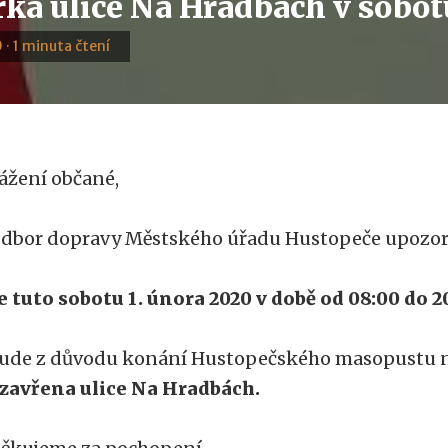
rka ulice Na Hradbách v sobot
 · 1 minuta čtení
ážení občané,
dbor dopravy Městského úřadu Hustopeče upozor
e tuto sobotu 1. února 2020 v době od 08:00 do 
ude z důvodu konání Hustopečského masopustu 
zavřena ulice Na Hradbách.