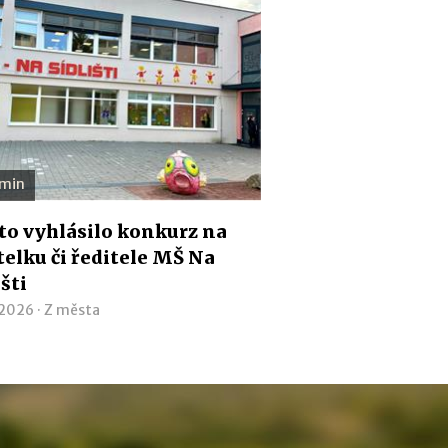
 min
o vyhlásilo konkurz na
telku či ředitele MŠ Na
išti
 2026 ·
Z města