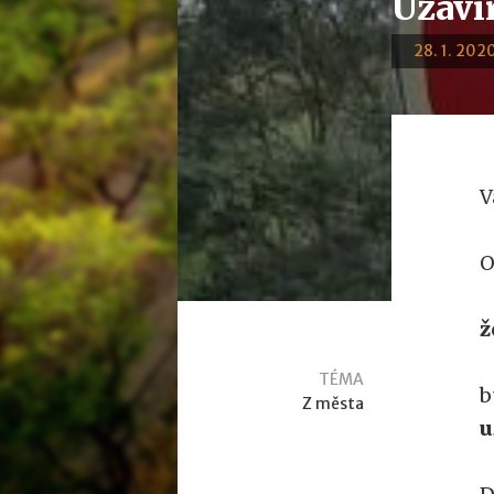
Uzaví
28. 1. 2020
V
O
ž
TÉMA
b
Z města
u