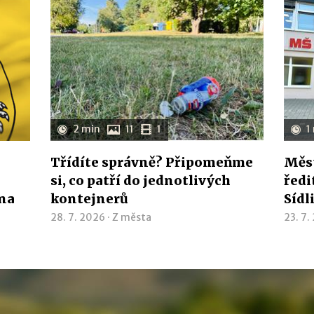
2 min
11
1
1
Třídíte správně? Připomeňme
Měst
si, co patří do jednotlivých
ředi
ína
kontejnerů
Sídl
28. 7. 2026 ·
Z města
23. 7.