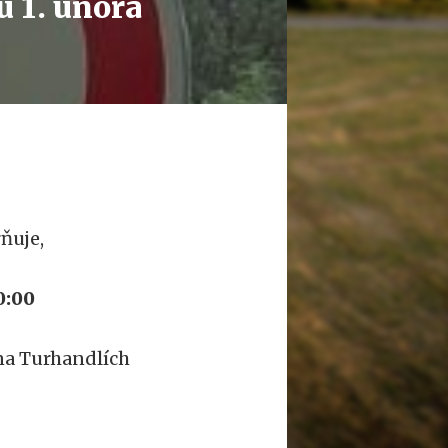
u 1. února
ňuje,
20:00
na Turhandlích