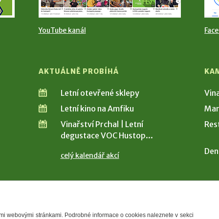
YouTube kanál
Fac
AKTUÁLNĚ PROBÍHÁ
KA
Letní otevřené sklepy
Vin
Letní kino na Amfiku
Man
Vinařství Prchal | Letní
Res
degustace VOC Hustop...
Den
celý kalendář akcí
šimi webovými stránkami. Podrobné informace o cookies naleznete v sekci