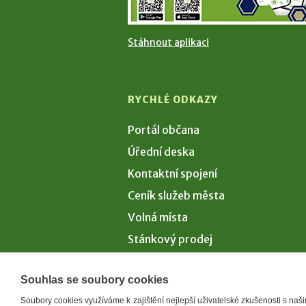
Stáhnout aplikaci
RYCHLÉ ODKAZY
Portál občana
Úřední deska
Kontaktní spojení
Ceník služeb města
Volná místa
Stánkový prodej
Volby 2026
Souhlas se soubory cookies
Soubory cookies využíváme k zajištění nejlepší uživatelské zkušenosti s na