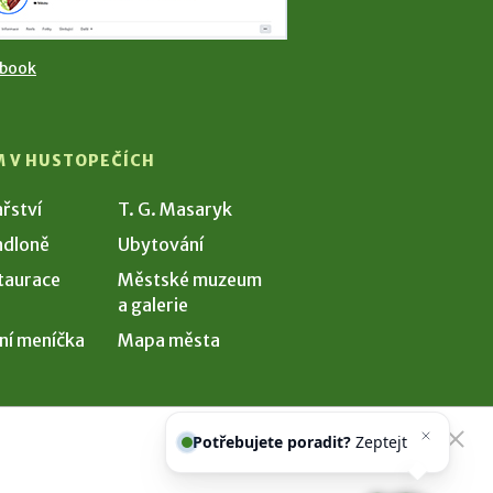
ebook
M V HUSTOPEČÍCH
ařství
T. G. Masaryk
dloně
Ubytování
taurace
Městské muzeum
a galerie
ní meníčka
Mapa města
Potřebujete poradit?
Zeptejte se
našeho asistenta