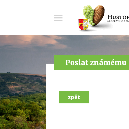
Menu
Poslat známému
zpět