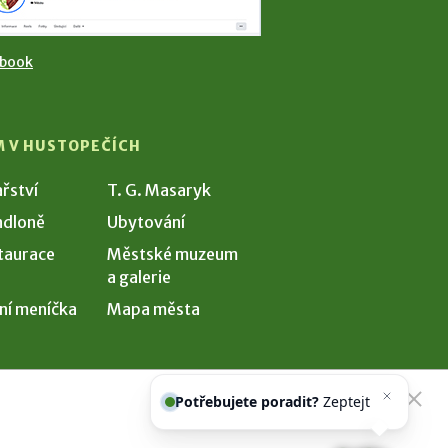
ebook
M V HUSTOPEČÍCH
ařství
T. G. Masaryk
dloně
Ubytování
taurace
Městské muzeum
a galerie
ní meníčka
Mapa města
Potřebujete poradit?
Zeptejte se
našeho asisten