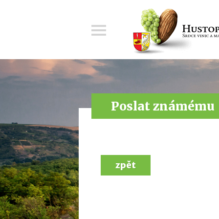
Menu
Poslat známému
zpět