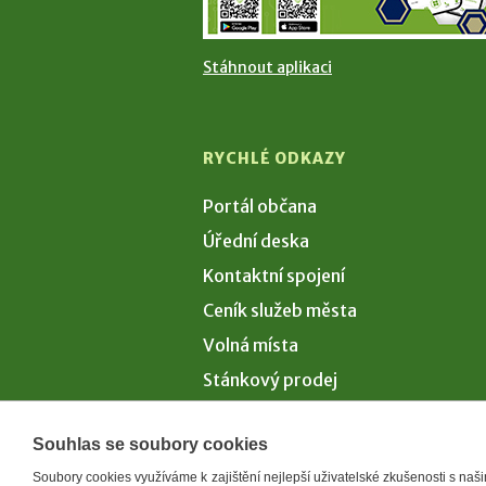
Stáhnout aplikaci
RYCHLÉ ODKAZY
Portál občana
Úřední deska
Kontaktní spojení
Ceník služeb města
Volná místa
Stánkový prodej
Volby 2026
Souhlas se soubory cookies
Soubory cookies využíváme k zajištění nejlepší uživatelské zkušenosti s na