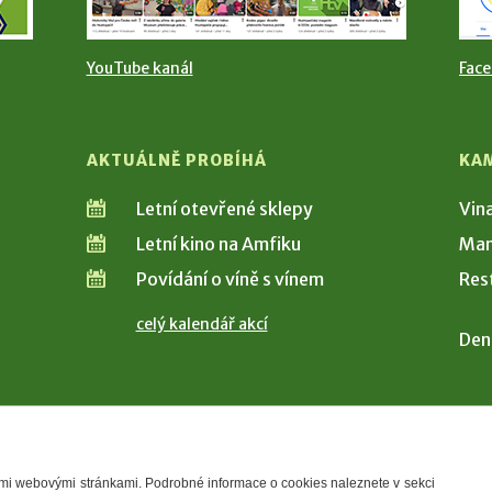
YouTube kanál
Fac
AKTUÁLNĚ PROBÍHÁ
KA
Letní otevřené sklepy
Vin
Letní kino na Amfiku
Man
Povídání o víně s vínem
Res
celý kalendář akcí
Den
šimi webovými stránkami. Podrobné informace o cookies naleznete v sekci