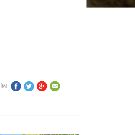
ÍMI
FB
TW
GP
EM