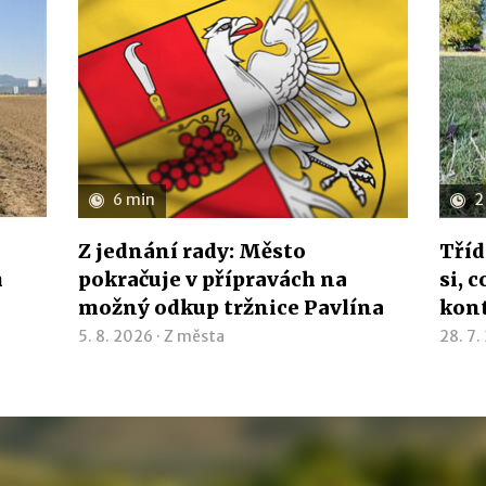
6 min
2
Z jednání rady: Město
Tříd
h
pokračuje v přípravách na
si, 
možný odkup tržnice Pavlína
kon
5. 8. 2026 ·
Z města
28. 7.