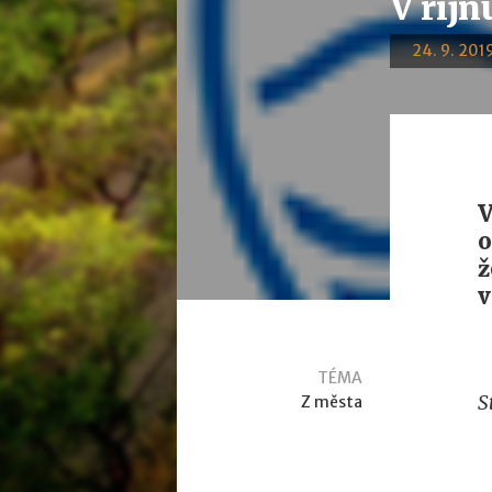
V říj
24. 9. 2019
V
o
ž
v
TÉMA
S
Z města