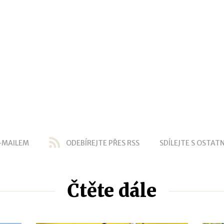
-MAILEM
ODEBÍREJTE PŘES RSS
SDÍLEJTE S OSTATN
Čtěte dále