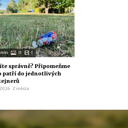
 min
11
1
íte správně? Připomeňme
co patří do jednotlivých
tejnerů
 2026 ·
Z města