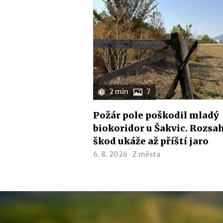
2 min
7
Požár pole poškodil mladý
biokoridor u Šakvic. Rozsa
škod ukáže až příští jaro
6. 8. 2026 ·
Z města