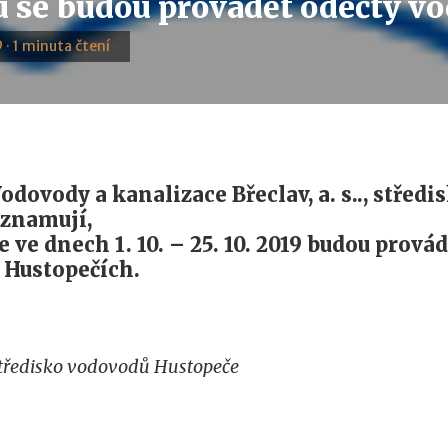
nu se budou provádět odečty 
 · 1 minuta čtení
odovody a kanalizace Břeclav, a. s.., středi
znamují,
e ve dnech 1. 10. – 25. 10. 2019 budou prov
 Hustopečích.
tředisko vodovodů Hustopeče