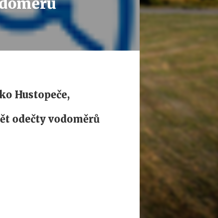
vodoměrů
sko Hustopeče,
ádět odečty vodoměrů