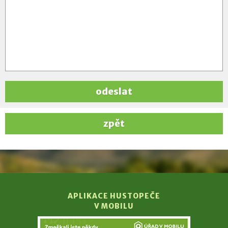
odeslat
zpět
APLIKACE HUSTOPEČE
V MOBILU