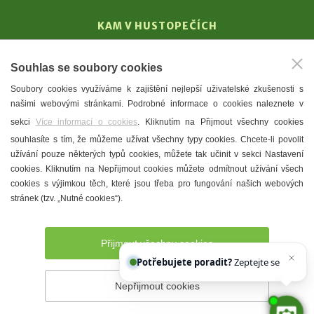
KAM V HUSTOPEČÍCH
Vinařství
Souhlas se soubory cookies
T. G. Masaryk
Soubory cookies využíváme k zajištění nejlepší uživatelské zkušenosti s
Mandloně
našimi webovými stránkami. Podrobné informace o cookies naleznete v
Ubytování
sekci
Více informací o cookies
. Kliknutím na Přijmout všechny cookies
Restaurace
souhlasíte s tím, že můžeme užívat všechny typy cookies. Chcete-li povolit
užívání pouze některých typů cookies, můžete tak učinit v sekci Nastavení
Městské muzeum a galerie
cookies. Kliknutím na Nepřijmout cookies můžete odmítnout užívání všech
Denní meníčka
cookies s výjimkou těch, které jsou třeba pro fungování našich webových
stránek (tzv. „Nutné cookies“).
Mapa města
Přijmout všechny cookies
Potřebujete poradit?
Zeptejte se našeho as
Nepřijmout cookies
Prohlášení o přístupnosti
Správce webu
2026 © Město
Hustopeče