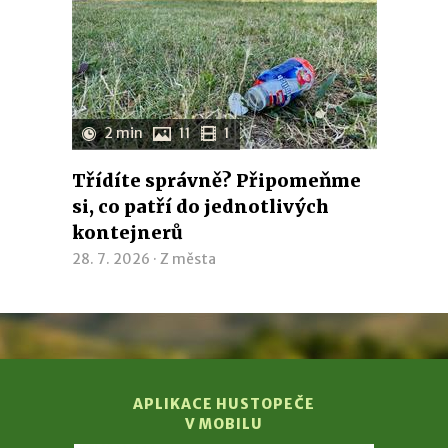
2 min
11
1
Třídíte správně? Připomeňme
si, co patří do jednotlivých
kontejnerů
28. 7. 2026 ·
Z města
APLIKACE HUSTOPEČE
V MOBILU