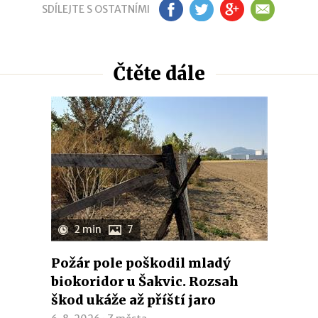
SDÍLEJTE S OSTATNÍMI
FB
TW
GP
EM
Čtěte dále
2 min
7
Požár pole poškodil mladý
biokoridor u Šakvic. Rozsah
škod ukáže až příští jaro