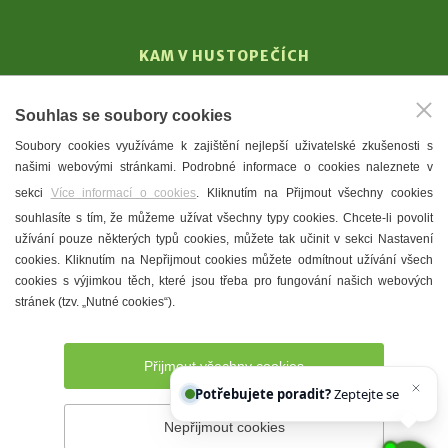
KAM V HUSTOPEČÍCH
Vinařství
Souhlas se soubory cookies
T. G. Masaryk
Soubory cookies využíváme k zajištění nejlepší uživatelské zkušenosti s
Mandloně
našimi webovými stránkami. Podrobné informace o cookies naleznete v
Ubytování
sekci
Více informací o cookies
. Kliknutím na Přijmout všechny cookies
Restaurace
souhlasíte s tím, že můžeme užívat všechny typy cookies. Chcete-li povolit
užívání pouze některých typů cookies, můžete tak učinit v sekci Nastavení
Městské muzeum a galerie
cookies. Kliknutím na Nepřijmout cookies můžete odmítnout užívání všech
Denní meníčka
cookies s výjimkou těch, které jsou třeba pro fungování našich webových
stránek (tzv. „Nutné cookies“).
Mapa města
Přijmout všechny cookies
Potřebujete poradit?
Zeptejte se našeho asistenta
Nepřijmout cookies
Prohlášení o přístupnosti
Správce webu
2026 © Město