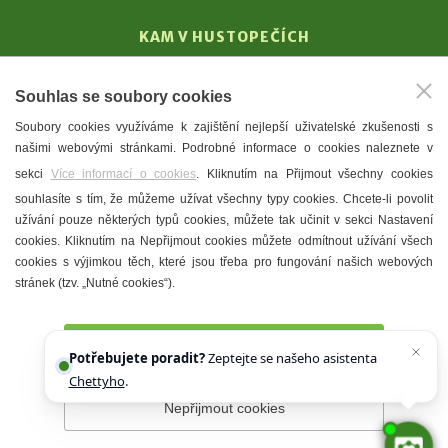
KAM V HUSTOPEČÍCH
Vinařství
Souhlas se soubory cookies
T. G. Masaryk
Soubory cookies využíváme k zajištění nejlepší uživatelské zkušenosti s
Mandloně
našimi webovými stránkami. Podrobné informace o cookies naleznete v
Ubytování
sekci
Více informací o cookies
. Kliknutím na Přijmout všechny cookies
Restaurace
souhlasíte s tím, že můžeme užívat všechny typy cookies. Chcete-li povolit
užívání pouze některých typů cookies, můžete tak učinit v sekci Nastavení
Městské muzeum a galerie
cookies. Kliknutím na Nepřijmout cookies můžete odmítnout užívání všech
Denní meníčka
cookies s výjimkou těch, které jsou třeba pro fungování našich webových
stránek (tzv. „Nutné cookies“).
Mapa města
Přijmout všechny cookies
Potřebujete poradit?
Zeptejte se našeho asistenta
Chettyho
.
Nepřijmout cookies
Prohlášení o přístupnosti
Správce webu
2026 © Město
Hustopeče