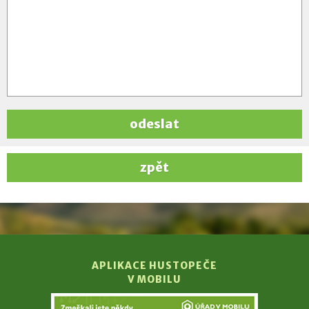
odeslat
zpět
APLIKACE HUSTOPEČE
V MOBILU