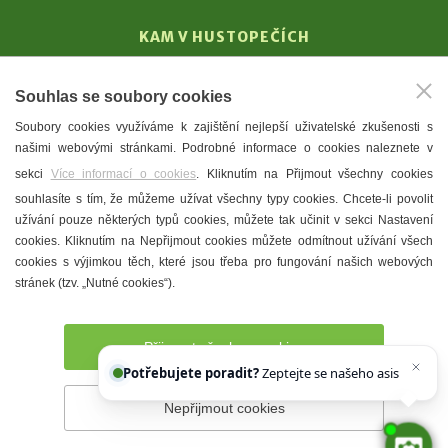
KAM V HUSTOPEČÍCH
Vinařství
Souhlas se soubory cookies
T. G. Masaryk
Soubory cookies využíváme k zajištění nejlepší uživatelské zkušenosti s
Mandloně
našimi webovými stránkami. Podrobné informace o cookies naleznete v
Ubytování
sekci
Více informací o cookies
. Kliknutím na Přijmout všechny cookies
Restaurace
souhlasíte s tím, že můžeme užívat všechny typy cookies. Chcete-li povolit
užívání pouze některých typů cookies, můžete tak učinit v sekci Nastavení
Městské muzeum a galerie
cookies. Kliknutím na Nepřijmout cookies můžete odmítnout užívání všech
Denní meníčka
cookies s výjimkou těch, které jsou třeba pro fungování našich webových
stránek (tzv. „Nutné cookies“).
Mapa města
Přijmout všechny cookies
Potřebujete poradit?
Zeptejte se našeho asistenta
Che
Nepřijmout cookies
Prohlášení o přístupnosti
Správce webu
2026 © Město
Hustopeče