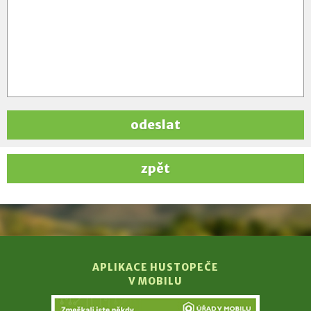
odeslat
zpět
APLIKACE HUSTOPEČE
V MOBILU