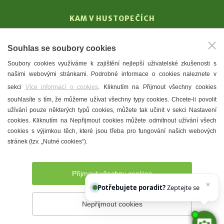
KAM V HUSTOPEČÍCH
Vinařství
Souhlas se soubory cookies
T. G. Masaryk
Soubory cookies využíváme k zajištění nejlepší uživatelské zkušenosti s
Mandloně
našimi webovými stránkami. Podrobné informace o cookies naleznete v
Ubytování
sekci
Více informací o cookies
. Kliknutím na Přijmout všechny cookies
Restaurace
souhlasíte s tím, že můžeme užívat všechny typy cookies. Chcete-li povolit
užívání pouze některých typů cookies, můžete tak učinit v sekci Nastavení
Městské muzeum a galerie
cookies. Kliknutím na Nepřijmout cookies můžete odmítnout užívání všech
Denní meníčka
cookies s výjimkou těch, které jsou třeba pro fungování našich webových
stránek (tzv. „Nutné cookies“).
Mapa města
Přijmout všechny cookies
Potřebujete poradit?
Zeptejte se našeho a
Nepřijmout cookies
Prohlášení o přístupnosti
Správce webu
2026 © Město
Hustopeče