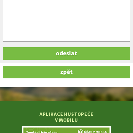
odeslat
zpět
APLIKACE HUSTOPEČE
V MOBILU