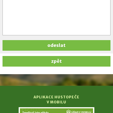
odeslat
zpět
APLIKACE HUSTOPEČE
V MOBILU