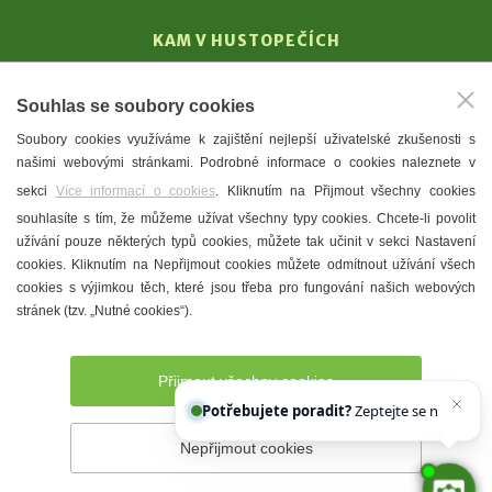
KAM V HUSTOPEČÍCH
Vinařství
Souhlas se soubory cookies
T. G. Masaryk
Soubory cookies využíváme k zajištění nejlepší uživatelské zkušenosti s
Mandloně
našimi webovými stránkami. Podrobné informace o cookies naleznete v
Ubytování
sekci
Více informací o cookies
. Kliknutím na Přijmout všechny cookies
Restaurace
souhlasíte s tím, že můžeme užívat všechny typy cookies. Chcete-li povolit
užívání pouze některých typů cookies, můžete tak učinit v sekci Nastavení
Městské muzeum a galerie
cookies. Kliknutím na Nepřijmout cookies můžete odmítnout užívání všech
Denní meníčka
cookies s výjimkou těch, které jsou třeba pro fungování našich webových
stránek (tzv. „Nutné cookies“).
Mapa města
Přijmout všechny cookies
Potřebujete poradit?
Zeptejte se našeho asi
Nepřijmout cookies
Prohlášení o přístupnosti
Správce webu
2026 © Město
Hustopeče