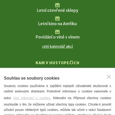
Letní otevřené sklepy
Letní kino na Amfiku
Povídání o víně s vínem
celý kalendář akcí
KAM V HUSTOPEČÍCH
Vinařství
Souhlas se soubory cookies
T. G. Masaryk
Soubory cookies využíváme k zajištění nejlepší uživatelské zkušenosti s
Mandloně
našimi webovými stránkami. Podrobné informace o cookies naleznete v
Ubytování
sekci
Více informací o cookies
. Kliknutím na Přijmout všechny cookies
Restaurace
souhlasíte s tím, že můžeme užívat všechny typy cookies. Chcete-li povolit
užívání pouze některých typů cookies, můžete tak učinit v sekci Nastavení
Městské muzeum a galerie