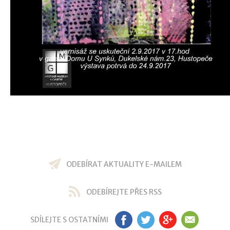
ODEBÍRAT AKTUALITY E-MAILEM
ODEBÍREJTE PŘES RSS
SDÍLEJTE S OSTATNÍMI
FB
TW
GP
EM