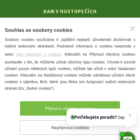
KAM V HUSTOPEČÍCH
Vinařství
Souhlas se soubory cookies
T. G. Masaryk
Soubory cookies využíváme k zajištění nejlepší uživatelské zkušenosti s
Mandloně
našimi webovými stránkami. Podrobné informace o cookies naleznete v
Ubytování
sekci
Více informací o cookies
. Kliknutím na Přijmout všechny cookies
Restaurace
souhlasíte s tím, že můžeme užívat všechny typy cookies. Chcete-li povolit
užívání pouze některých typů cookies, můžete tak učinit v sekci Nastavení
Městské muzeum a galerie
cookies. Kliknutím na Nepřijmout cookies můžete odmítnout užívání všech
Denní meníčka
cookies s výjimkou těch, které jsou třeba pro fungování našich webových
stránek (tzv. „Nutné cookies“).
Mapa města
Přijmout všechny cookies
Potřebujete poradit?
Zeptejte se n
Nepřijmout cookies
Prohlášení o přístupnosti
Správce webu
2026 © Město
Hustopeče