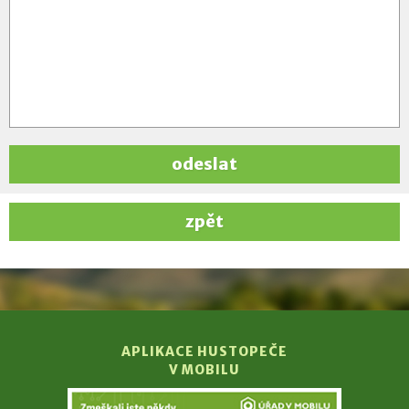
odeslat
zpět
APLIKACE HUSTOPEČE
V MOBILU