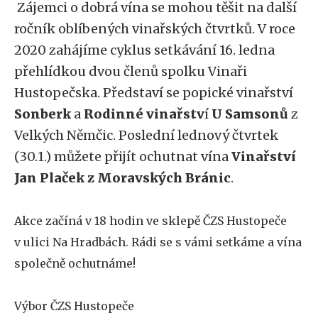
Zájemci o dobrá vína se mohou těšit na další
ročník oblíbených vinařských čtvrtků. V roce
2020 zahájíme cyklus setkávání 16. ledna
přehlídkou dvou členů spolku Vinaři
Hustopečska. Představí se popické vinařství
Sonberk
a
Rodinné vinařstv
í
U Samsonů
z
Velkých Němčic. Poslední lednový čtvrtek
(30.1.) můžete přijít ochutnat vína
Vinařství
Jan Plaček z Moravských Bránic
.
Akce začíná v 18 hodin ve sklepě ČZS Hustopeče
v ulici Na Hradbách. Rádi se s vámi setkáme a vína
společně ochutnáme!
Výbor ČZS Hustopeče