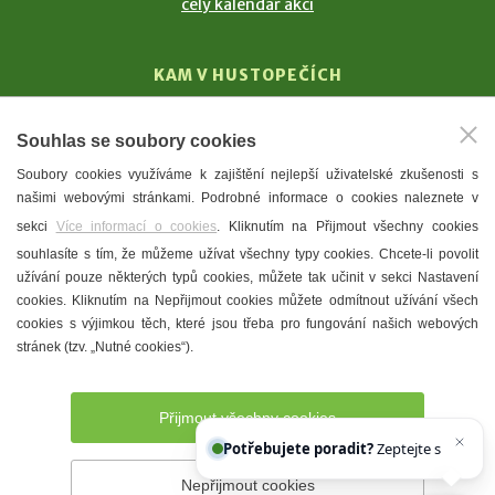
celý kalendář akcí
KAM V HUSTOPEČÍCH
Vinařství
Souhlas se soubory cookies
T. G. Masaryk
Soubory cookies využíváme k zajištění nejlepší uživatelské zkušenosti s
Mandloně
našimi webovými stránkami. Podrobné informace o cookies naleznete v
Ubytování
sekci
Více informací o cookies
. Kliknutím na Přijmout všechny cookies
Restaurace
souhlasíte s tím, že můžeme užívat všechny typy cookies. Chcete-li povolit
užívání pouze některých typů cookies, můžete tak učinit v sekci Nastavení
Městské muzeum a galerie
cookies. Kliknutím na Nepřijmout cookies můžete odmítnout užívání všech
Denní meníčka
cookies s výjimkou těch, které jsou třeba pro fungování našich webových
stránek (tzv. „Nutné cookies“).
Mapa města
Přijmout všechny cookies
Potřebujete poradit?
Zeptejte se našeho asis
Nepřijmout cookies
Prohlášení o přístupnosti
Správce webu
2026 © Město