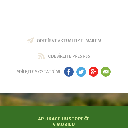
ODEBÍRAT AKTUALITY E-MAILEM
ODEBÍREJTE PŘES RSS
SDÍLEJTE S OSTATNÍMI
FB
TW
GP
EM
APLIKACE HUSTOPEČE
V MOBILU