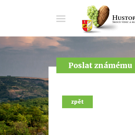
Menu
Poslat známému
zpět