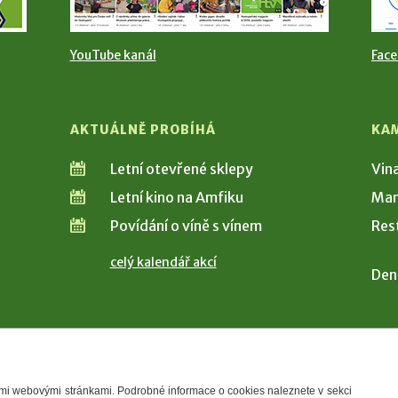
YouTube kanál
Fac
AKTUÁLNĚ PROBÍHÁ
KA
Letní otevřené sklepy
Vin
Letní kino na Amfiku
Man
Povídání o víně s vínem
Res
celý kalendář akcí
Den
šimi webovými stránkami. Podrobné informace o cookies naleznete v sekci