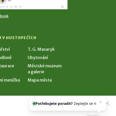
ebook
M V HUSTOPEČÍCH
ařství
T. G. Masaryk
dloně
Ubytování
taurace
Městské muzeum
a galerie
ní meníčka
Mapa města
Potřebujete poradit?
Zeptejte se
našeho asistenta
Chetty