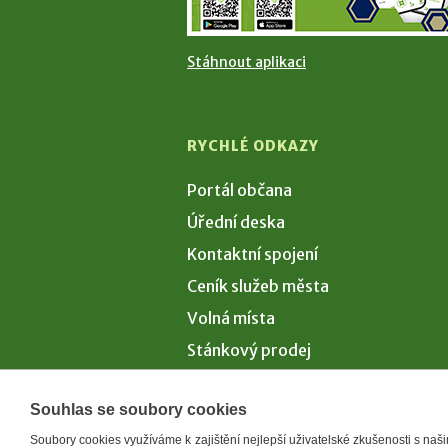
Stáhnout aplikaci
RYCHLÉ ODKAZY
Portál občana
Úřední deska
Kontaktní spojení
Ceník služeb města
Volná místa
Stánkový prodej
Volby 2026
Souhlas se soubory cookies
Soubory cookies využíváme k zajištění nejlepší uživatelské zkušenosti s na