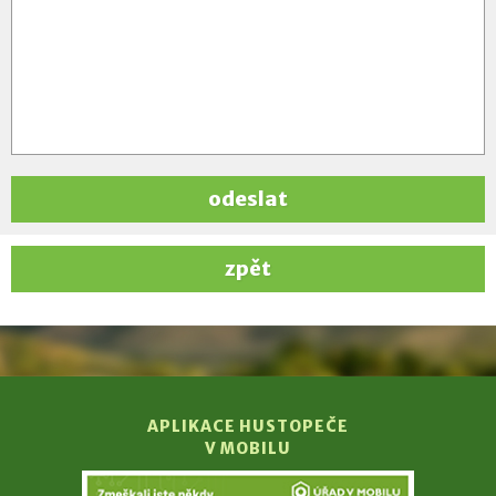
odeslat
zpět
APLIKACE HUSTOPEČE
V MOBILU