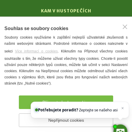
KAM V HUSTOPEČÍCH
Vinařství
Souhlas se soubory cookies
T. G. Masaryk
Soubory cookies využíváme k zajištění nejlepší uživatelské zkušenosti s
Mandloně
našimi webovými stránkami. Podrobné informace o cookies naleznete v
Ubytování
sekci
Více informací o cookies
. Kliknutím na Přijmout všechny cookies
Restaurace
souhlasíte s tím, že můžeme užívat všechny typy cookies. Chcete-li povolit
užívání pouze některých typů cookies, můžete tak učinit v sekci Nastavení
Městské muzeum a galerie
cookies. Kliknutím na Nepřijmout cookies můžete odmítnout užívání všech
Denní meníčka
cookies s výjimkou těch, které jsou třeba pro fungování našich webových
stránek (tzv. „Nutné cookies“).
Mapa města
Přijmout všechny cookies
Potřebujete poradit?
Zeptejte se našeho asistenta
Ch
Nepřijmout cookies
Prohlášení o přístupnosti
Správce webu
2026 © Město
Hustopeče