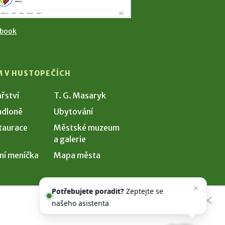
ebook
M V HUSTOPEČÍCH
ařství
T. G. Masaryk
dloně
Ubytování
taurace
Městské muzeum
a galerie
ní meníčka
Mapa města
Potřebujete poradit?
Zeptejte se
našeho asistenta
Chettyho
.