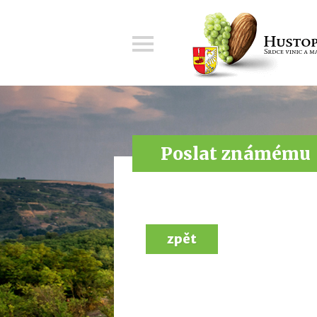
Menu
Poslat známému
zpět