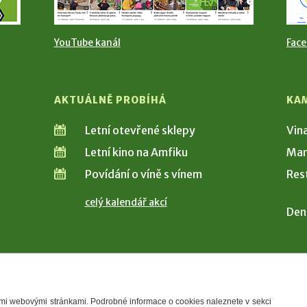
YouTube kanál
Fac
AKTUÁLNĚ PROBÍHÁ
KA
Letní otevřené sklepy
Vin
Letní kino na Amfiku
Man
Povídání o víně s vínem
Res
celý kalendář akcí
Den
šimi webovými stránkami. Podrobné informace o cookies naleznete v sekci