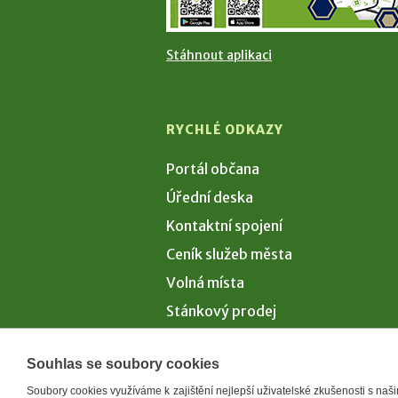
Stáhnout aplikaci
RYCHLÉ ODKAZY
Portál občana
Úřední deska
Kontaktní spojení
Ceník služeb města
Volná místa
Stánkový prodej
Volby 2026
Souhlas se soubory cookies
Soubory cookies využíváme k zajištění nejlepší uživatelské zkušenosti s na