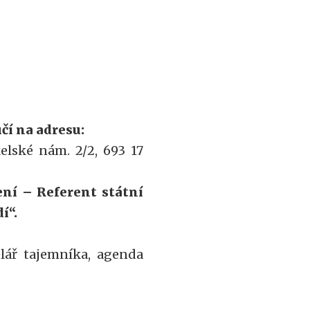
čí na adresu:
elské nám. 2/2, 693 17
ení – Referent státní
í“.
lář tajemníka, agenda