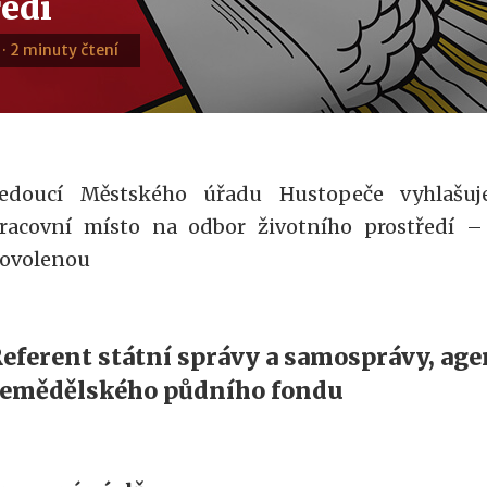
ředí
 · 2 minuty čtení
edoucí Městského úřadu Hustopeče vyhlašuj
racovní místo na odbor životního prostředí 
ovolenou
eferent státní správy a samosprávy, ag
emědělského půdního fondu