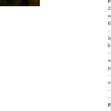
P
Z
o
l
-
ú
b
-
o
p
-
v
-
-
P