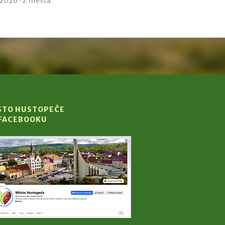
 2026 ·
Z města
STO HUSTOPEČE
 FACEBOOKU