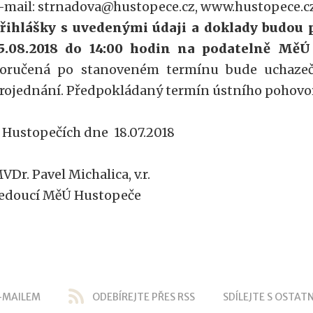
-mail: strnadova@hustopece.cz, www.hustopece.
řihlášky s uvedenými údaji a doklady budou 
5.08.2018 do 14:00 hodin na podatelně Mě
oručená po stanoveném termínu bude uchazeči
rojednání. Předpokládaný termín ústního pohovoru
 Hustopečích dne 18.07.2018
VDr. Pavel Michalica, v.r.
edoucí MěÚ Hustopeče
-MAILEM
ODEBÍREJTE PŘES RSS
SDÍLEJTE S OSTATN