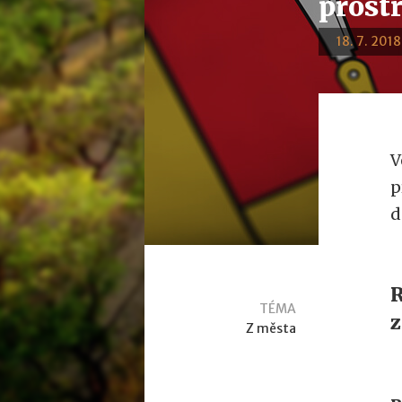
prost
18. 7. 2018
V
p
d
R
TÉMA
z
Z města