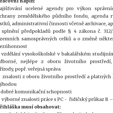
racovní náplň:
ajišťování ucelené agendy pro výkon správní
chrany zemědělského půdního fondu, agenda r
ístků, administrativní činnosti včetně archivace
 splnění předpokladů podle § 4 zákona č. 312/
zemních samosprávných celků a o změně někte
ezúhonnost
 vzdělání vysokoškolské v bakalářském studijn
dborné, nejlépe z oboru životního prostředí,
řírody, popř. veřejná správa
 znalosti z oboru životního prostředí a platných 
ýhodou
 dobré komunikační schopnosti
 výborné znalosti práce s PC - řidičský průkaz B – 
řihláška musí obsahovat: