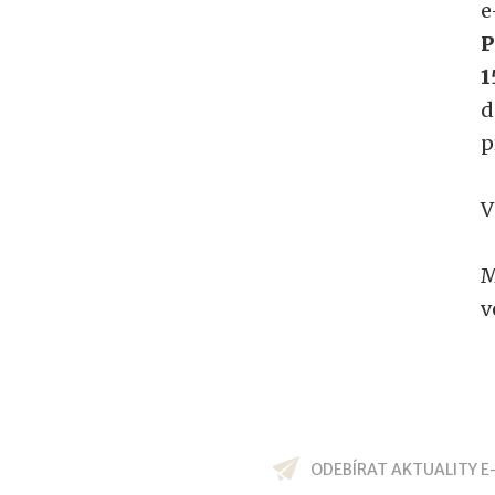
e
P
1
d
p
V
M
v
ODEBÍRAT AKTUALITY E