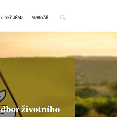
Hledat
STSKÝ ÚŘAD
ADRESÁŘ
odbor životního