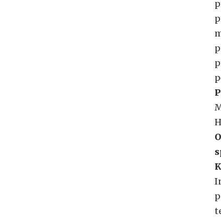
p
p
m
p
p
p
P
M
H
O
s
K
I
p
t