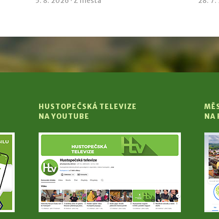
5. 8. 2026 ·
Z města
28. 7.
HUSTOPEČSKÁ TELEVIZE
MĚ
NA YOUTUBE
NA