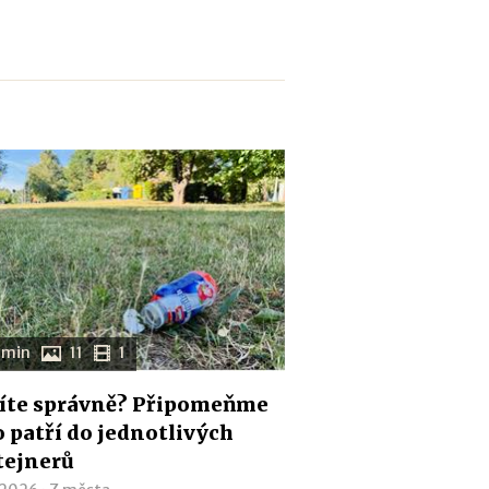
 min
11
1
íte správně? Připomeňme
co patří do jednotlivých
tejnerů