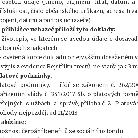
 osobní údaje (jméno, příjmení, titul, datum a 
říslušnost, číslo občanského průkazu, adresa trval
pojení, datum a podpis uchazeče)
 přihlášce uchazeč přiloží tyto doklady:
 životopis, ve kterém se uvedou údaje o dosava
dborných znalostech
 ověřená kopie dokladu o nejvyšším dosaženém v
 výpis z evidence Rejstříku trestů, ne starší jak 3 
latové podmínky:
latové podmínky: - řídí se zákonem č. 262/200
ařízením vlády č. 341/2017 Sb. o platových po
eřejných službách a správě, příloha č. 2. Platov
ohody, nejpozději od 11/2018
abízíme:
ožnost čerpání benefitů ze sociálního fondu