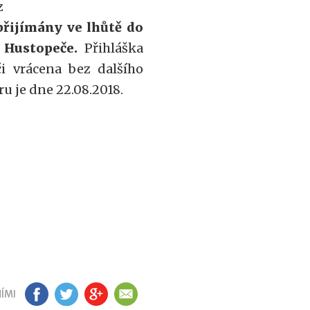
cz
přijímány ve lhůtě do
Ú Hustopeče.
Přihláška
 vrácena bez dalšího
 je dne 22.08.2018.
ÍMI
FB
TW
GP
EM