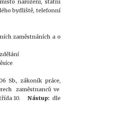
místo narození, státní
ého bydliště, telefonní
dních zaměstnáních a o
zdělání
měsíce
6 Sb., zákoník práce,
měrech zaměstnanců ve
á třída 10.
Nástup:
dle