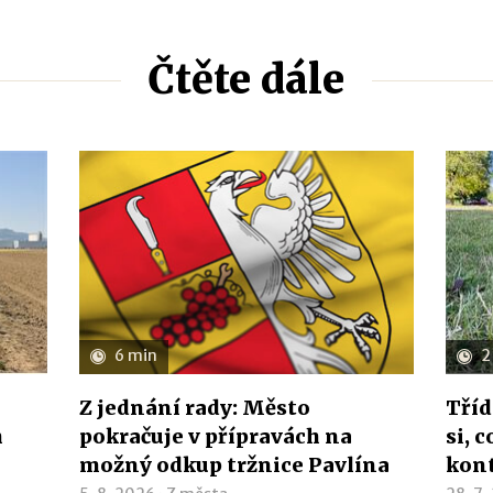
Čtěte dále
6 min
2
Z jednání rady: Město
Tříd
h
pokračuje v přípravách na
si, 
možný odkup tržnice Pavlína
kon