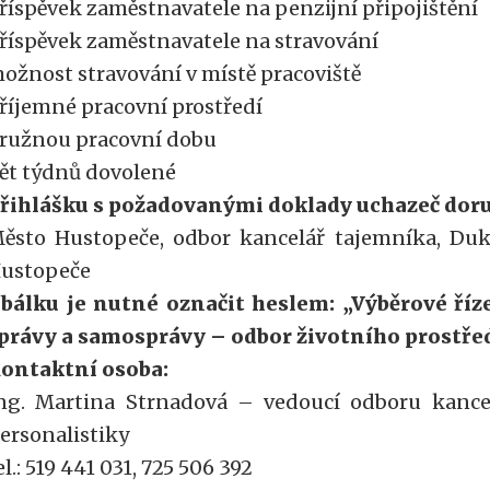
říspěvek zaměstnavatele na penzijní připojištění
říspěvek zaměstnavatele na stravování
ožnost stravování v místě pracoviště
říjemné pracovní prostředí
ružnou pracovní dobu
ět týdnů dovolené
řihlášku s požadovanými doklady uchazeč doru
ěsto Hustopeče, odbor kancelář tajemníka, Duk
ustopeče
bálku je nutné označit heslem: „Výběrové říz
právy a samosprávy – odbor životního prostřed
ontaktní osoba:
ng. Martina Strnadová – vedoucí odboru kance
ersonalistiky
el.: 519 441 031, 725 506 392