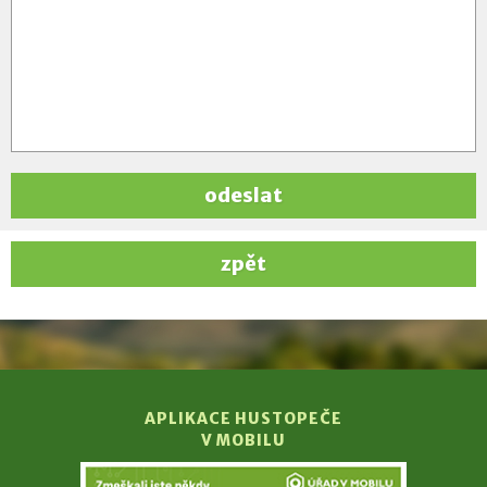
odeslat
zpět
APLIKACE HUSTOPEČE
V MOBILU