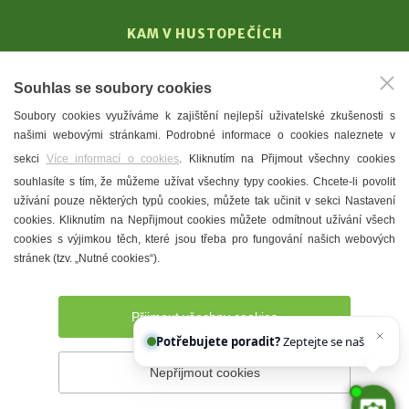
KAM V HUSTOPEČÍCH
Vinařství
Souhlas se soubory cookies
T. G. Masaryk
Soubory cookies využíváme k zajištění nejlepší uživatelské zkušenosti s
Mandloně
našimi webovými stránkami. Podrobné informace o cookies naleznete v
Ubytování
sekci
Více informací o cookies
. Kliknutím na Přijmout všechny cookies
Restaurace
souhlasíte s tím, že můžeme užívat všechny typy cookies. Chcete-li povolit
užívání pouze některých typů cookies, můžete tak učinit v sekci Nastavení
Městské muzeum a galerie
cookies. Kliknutím na Nepřijmout cookies můžete odmítnout užívání všech
Denní meníčka
cookies s výjimkou těch, které jsou třeba pro fungování našich webových
stránek (tzv. „Nutné cookies“).
Mapa města
Přijmout všechny cookies
Potřebujete poradit?
Zeptejte se našeho asist
Nepřijmout cookies
Prohlášení o přístupnosti
Správce webu
2026 © Město
Hustopeče