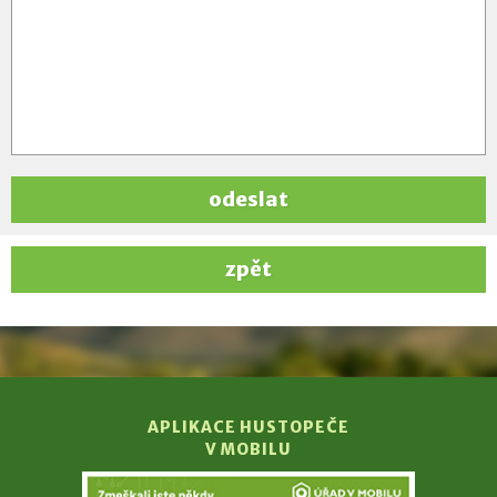
odeslat
zpět
APLIKACE HUSTOPEČE
V MOBILU