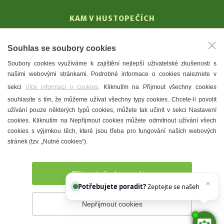
KAM V HUSTOPEČÍCH
Vinařství
Souhlas se soubory cookies
T. G. Masaryk
Soubory cookies využíváme k zajištění nejlepší uživatelské zkušenosti s
Mandloně
našimi webovými stránkami. Podrobné informace o cookies naleznete v
Ubytování
sekci
Více informací o cookies
. Kliknutím na Přijmout všechny cookies
Restaurace
souhlasíte s tím, že můžeme užívat všechny typy cookies. Chcete-li povolit
užívání pouze některých typů cookies, můžete tak učinit v sekci Nastavení
Městské muzeum a galerie
cookies. Kliknutím na Nepřijmout cookies můžete odmítnout užívání všech
Denní meníčka
cookies s výjimkou těch, které jsou třeba pro fungování našich webových
stránek (tzv. „Nutné cookies“).
Mapa města
Přijmout všechny cookies
Potřebujete poradit?
Zeptejte se našeho asisten
Nepřijmout cookies
Prohlášení o přístupnosti
Správce webu
2026 © Město
Hustopeče