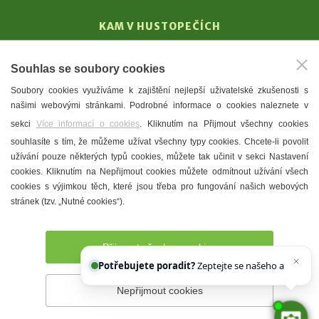
KAM V HUSTOPEČÍCH
Vinařství
Souhlas se soubory cookies
T. G. Masaryk
Soubory cookies využíváme k zajištění nejlepší uživatelské zkušenosti s
Mandloně
našimi webovými stránkami. Podrobné informace o cookies naleznete v
Ubytování
sekci
Více informací o cookies
. Kliknutím na Přijmout všechny cookies
Restaurace
souhlasíte s tím, že můžeme užívat všechny typy cookies. Chcete-li povolit
užívání pouze některých typů cookies, můžete tak učinit v sekci Nastavení
Městské muzeum a galerie
cookies. Kliknutím na Nepřijmout cookies můžete odmítnout užívání všech
Denní meníčka
cookies s výjimkou těch, které jsou třeba pro fungování našich webových
stránek (tzv. „Nutné cookies“).
Mapa města
Přijmout všechny cookies
Potřebujete poradit?
Zeptejte se našeho asistenta
Nepřijmout cookies
Prohlášení o přístupnosti
Správce webu
2026 © Město
Hustopeče