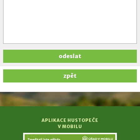
odeslat
zpět
APLIKACE HUSTOPEČE
V MOBILU