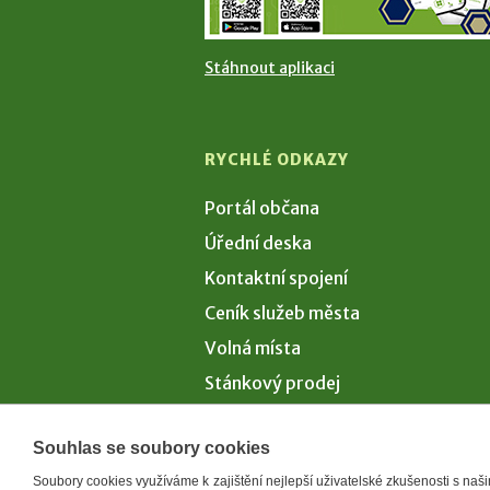
Stáhnout aplikaci
RYCHLÉ ODKAZY
Portál občana
Úřední deska
Kontaktní spojení
Ceník služeb města
Volná místa
Stánkový prodej
Volby 2026
Souhlas se soubory cookies
Soubory cookies využíváme k zajištění nejlepší uživatelské zkušenosti s na