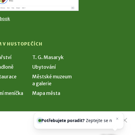
ebook
M V HUSTOPEČÍCH
ařství
T. G. Masaryk
dloně
Ubytování
taurace
Městské muzeum
a galerie
ní meníčka
Mapa města
Potřebujete poradit?
Zeptejte se
našeho asistenta
Chett