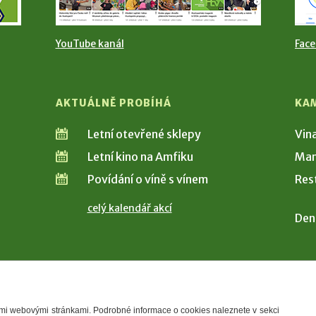
YouTube kanál
Fac
AKTUÁLNĚ PROBÍHÁ
KA
Letní otevřené sklepy
Vin
Letní kino na Amfiku
Man
Povídání o víně s vínem
Res
celý kalendář akcí
Den
šimi webovými stránkami. Podrobné informace o cookies naleznete v sekci