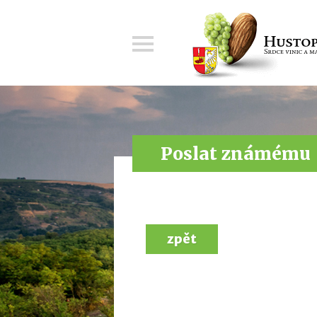
Menu
Poslat známému
zpět