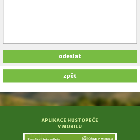
odeslat
zpět
APLIKACE HUSTOPEČE
V MOBILU