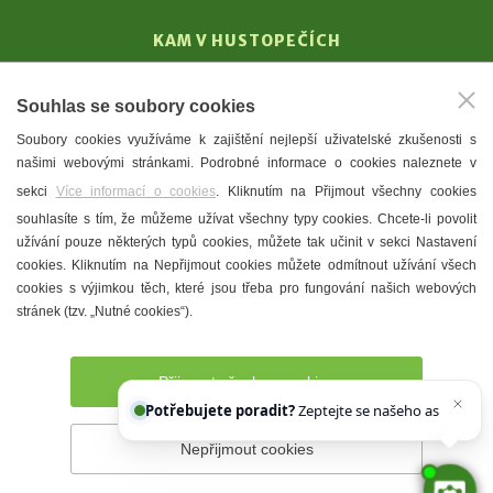
KAM V HUSTOPEČÍCH
Vinařství
Souhlas se soubory cookies
T. G. Masaryk
Soubory cookies využíváme k zajištění nejlepší uživatelské zkušenosti s
Mandloně
našimi webovými stránkami. Podrobné informace o cookies naleznete v
Ubytování
sekci
Více informací o cookies
. Kliknutím na Přijmout všechny cookies
Restaurace
souhlasíte s tím, že můžeme užívat všechny typy cookies. Chcete-li povolit
užívání pouze některých typů cookies, můžete tak učinit v sekci Nastavení
Městské muzeum a galerie
cookies. Kliknutím na Nepřijmout cookies můžete odmítnout užívání všech
Denní meníčka
cookies s výjimkou těch, které jsou třeba pro fungování našich webových
stránek (tzv. „Nutné cookies“).
Mapa města
Přijmout všechny cookies
Potřebujete poradit?
Zeptejte se našeho asistenta
C
Nepřijmout cookies
Prohlášení o přístupnosti
Správce webu
2026 © Město
Hustopeče