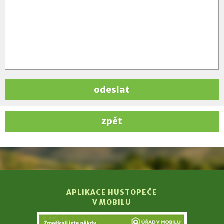
odeslat
zpět
APLIKACE HUSTOPEČE
V MOBILU