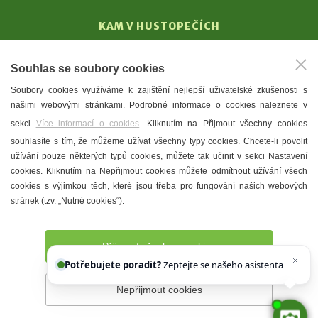
KAM V HUSTOPEČÍCH
Vinařství
Souhlas se soubory cookies
T. G. Masaryk
Soubory cookies využíváme k zajištění nejlepší uživatelské zkušenosti s
Mandloně
našimi webovými stránkami. Podrobné informace o cookies naleznete v
Ubytování
sekci
Více informací o cookies
. Kliknutím na Přijmout všechny cookies
Restaurace
souhlasíte s tím, že můžeme užívat všechny typy cookies. Chcete-li povolit
užívání pouze některých typů cookies, můžete tak učinit v sekci Nastavení
Městské muzeum a galerie
cookies. Kliknutím na Nepřijmout cookies můžete odmítnout užívání všech
Denní meníčka
cookies s výjimkou těch, které jsou třeba pro fungování našich webových
stránek (tzv. „Nutné cookies“).
Mapa města
Přijmout všechny cookies
Potřebujete poradit?
Zeptejte se našeho asistenta
Chettyho
.
Nepřijmout cookies
Prohlášení o přístupnosti
Správce webu
2026 © Město
Hustopeče