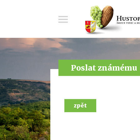
Menu
Poslat známému
zpět