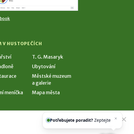
ebook
M V HUSTOPEČÍCH
ařství
T. G. Masaryk
dloně
Ubytování
taurace
Městské muzeum
a galerie
ní meníčka
Mapa města
Potřebujete poradit?
Zeptejte se
našeho asistenta