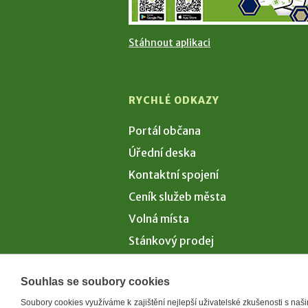
Stáhnout aplikaci
RYCHLÉ ODKAZY
Portál občana
Úřední deska
Kontaktní spojení
Ceník služeb města
Volná místa
Stánkový prodej
Volby 2026
Souhlas se soubory cookies
Soubory cookies využíváme k zajištění nejlepší uživatelské zkušenosti s na