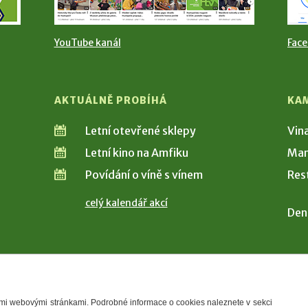
YouTube kanál
Fac
AKTUÁLNĚ PROBÍHÁ
KA
Letní otevřené sklepy
Vin
Letní kino na Amfiku
Man
Povídání o víně s vínem
Res
celý kalendář akcí
Den
šimi webovými stránkami. Podrobné informace o cookies naleznete v sekci