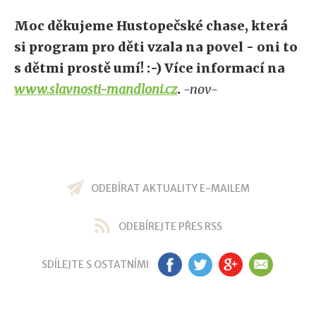
Moc děkujeme Hustopečské chase, která
si program pro děti vzala na povel - oni to
s dětmi prostě umí! :-) Více informací na
www.slavnosti-mandloni.cz
.
-nov-
ODEBÍRAT AKTUALITY E-MAILEM
ODEBÍREJTE PŘES RSS
SDÍLEJTE S OSTATNÍMI
FB
TW
GP
EM