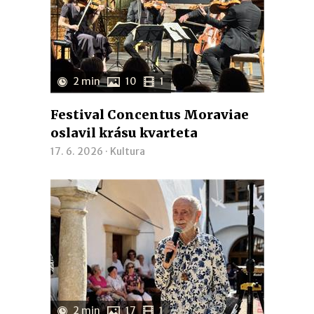
2 min
10
1
Festival Concentus Moraviae
oslavil krásu kvarteta
17. 6. 2026 ·
Kultura
2 min
17
1