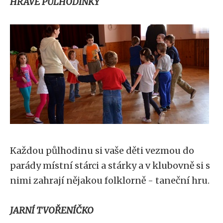
HRAVÉ PŮLHODINKY
Každou půlhodinu si vaše děti vezmou do
parády místní stárci a stárky a v klubovně si s
nimi zahrají nějakou folklorně - taneční hru.
JARNÍ TVOŘENÍČKO