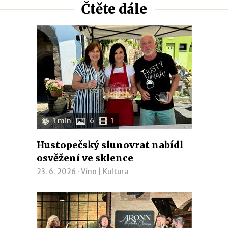
Čtěte dále
1 min
6
1
Hustopečský slunovrat nabídl
osvěžení ve sklence
23. 6. 2026 ·
Víno
|
Kultura