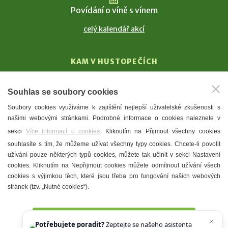
Povídání o víně s vínem
celý kalendář akcí
KAM V HUSTOPEČÍCH
Vinařství
Souhlas se soubory cookies
T. G. Masaryk
Soubory cookies využíváme k zajištění nejlepší uživatelské zkušenosti s
Mandloně
našimi webovými stránkami. Podrobné informace o cookies naleznete v
Ubytování
sekci
Více informací o cookies
. Kliknutím na Přijmout všechny cookies
Restaurace
souhlasíte s tím, že můžeme užívat všechny typy cookies. Chcete-li povolit
užívání pouze některých typů cookies, můžete tak učinit v sekci Nastavení
Městské muzeum a galerie
cookies. Kliknutím na Nepřijmout cookies můžete odmítnout užívání všech
Denní meníčka
cookies s výjimkou těch, které jsou třeba pro fungování našich webových
stránek (tzv. „Nutné cookies“).
Mapa města
Přijmout všechny cookies
Potřebujete poradit?
Zeptejte se našeho asistenta