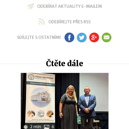
ODEBÍRAT AKTUALITY E-MAILEM
ODEBÍREJTE PŘES RSS
SDÍLEJTE S OSTATNÍMI
FB
TW
GP
EM
Čtěte dále
2 min
6