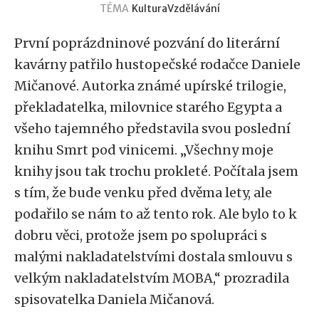
TÉMA
Kultura
Vzdělávání
První poprázdninové pozvání do literární
kavárny patřilo hustopečské rodačce Daniele
Mičanové. Autorka známé upírské trilogie,
překladatelka, milovnice starého Egypta a
všeho tajemného představila svou poslední
knihu Smrt pod vinicemi. „Všechny moje
knihy jsou tak trochu prokleté. Počítala jsem
s tím, že bude venku před dvěma lety, ale
podařilo se nám to až tento rok. Ale bylo to k
dobru věci, protože jsem po spolupráci s
malými nakladatelstvími dostala smlouvu s
velkým nakladatelstvím MOBA,“ prozradila
spisovatelka Daniela Mičanová.