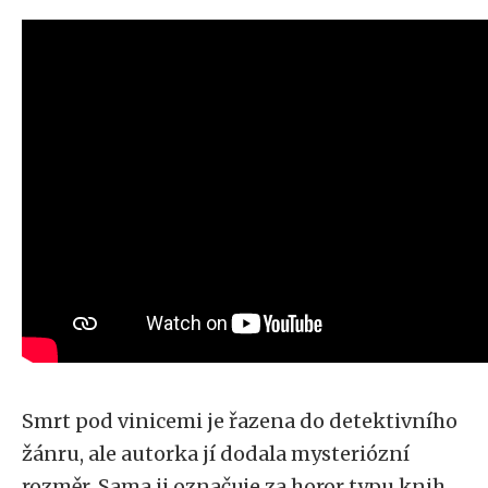
Smrt pod vinicemi je řazena do detektivního
žánru, ale autorka jí dodala mysteriózní
rozměr. Sama ji označuje za horor typu knih