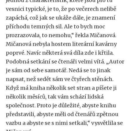
Jednou z charakteristik, které jsou pro tu
vesnici typické, je to, že po večerech nelibě
zapáchá, což jak se ukáže dále, je znamení
příchodu temných sil. Ale to bych moc
prozrazovala, to nemohu,“ řekla Mičanová.
Mičanová nebyla hostem literární kavárny
poprvé. Navíc některá svá díla zde i křtila.
Podobná setkání se čtenáři velmi vítá. „Autor
je sám od sebe samotář. Nedá se to jinak
napsat, než sedět sám ve čtyřech stěnách.
Když má kniha několik set stran a píšete ji
několik měsíců, tak vám schází lidská
společnost. Proto je důležité, abyste knihu
představili, abyste měli od čtenářů zpětnou
vazbu a abyste se s nimi setkali,“ vysvětlila se