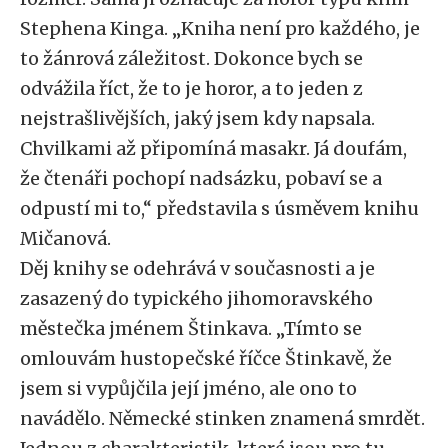
Stephena Kinga. „Kniha není pro každého, je
to žánrová záležitost. Dokonce bych se
odvážila říct, že to je horor, a to jeden z
nejstrašlivějších, jaký jsem kdy napsala.
Chvilkami až připomíná masakr. Já doufám,
že čtenáři pochopí nadsázku, pobaví se a
odpustí mi to,“ představila s úsměvem knihu
Mičanová.
Děj knihy se odehrává v současnosti a je
zasazený do typického jihomoravského
městečka jménem Štinkava. „Tímto se
omlouvám hustopečské říčce Štinkavě, že
jsem si vypůjčila její jméno, ale ono to
navádělo. Německé stinken znamená smrdět.