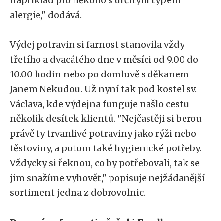
například pro někoho s určitým typem
alergie," dodává.
Výdej potravin si farnost stanovila vždy
třetího a dvacátého dne v měsíci od 9.00 do
10.00 hodin nebo po domluvě s děkanem
Janem Nekudou. Už nyní tak pod kostel sv.
Václava, kde výdejna funguje našlo cestu
několik desítek klientů. "Nejčastěji si berou
právě ty trvanlivé potraviny jako rýži nebo
těstoviny, a potom také hygienické potřeby.
Vždycky si řeknou, co by potřebovali, tak se
jim snažíme vyhovět," popisuje nejžádanější
sortiment jedna z dobrovolnic.