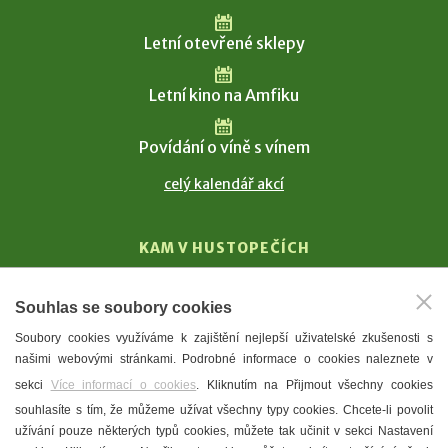
Letní otevřené sklepy
Letní kino na Amfiku
Povídání o víně s vínem
celý kalendář akcí
KAM V HUSTOPEČÍCH
Vinařství
Souhlas se soubory cookies
T. G. Masaryk
Soubory cookies využíváme k zajištění nejlepší uživatelské zkušenosti s
Mandloně
našimi webovými stránkami. Podrobné informace o cookies naleznete v
Ubytování
sekci
Více informací o cookies
. Kliknutím na Přijmout všechny cookies
Restaurace
souhlasíte s tím, že můžeme užívat všechny typy cookies. Chcete-li povolit
užívání pouze některých typů cookies, můžete tak učinit v sekci Nastavení
Městské muzeum a galerie