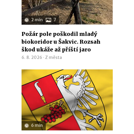
2 min
7
Požár pole poškodil mladý
biokoridor u Šakvic. Rozsah
škod ukáže až příští jaro
6. 8. 2026 ·
Z města
6 min