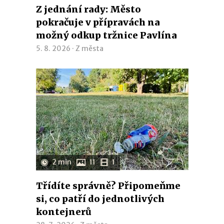
Z jednání rady: Město
pokračuje v přípravách na
možný odkup tržnice Pavlína
5. 8. 2026 ·
Z města
2 min
11
1
Třídíte správně? Připomeňme
si, co patří do jednotlivých
kontejnerů