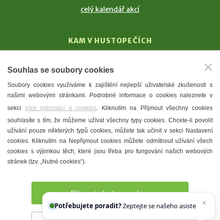
celý kalendář akcí
KAM V HUSTOPEČÍCH
Vinařství
Souhlas se soubory cookies
T. G. Masaryk
Soubory cookies využíváme k zajištění nejlepší uživatelské zkušenosti s
Mandloně
našimi webovými stránkami. Podrobné informace o cookies naleznete v
Ubytování
sekci
Více informací o cookies
. Kliknutím na Přijmout všechny cookies
Restaurace
souhlasíte s tím, že můžeme užívat všechny typy cookies. Chcete-li povolit
užívání pouze některých typů cookies, můžete tak učinit v sekci Nastavení
Městské muzeum a galerie
cookies. Kliknutím na Nepřijmout cookies můžete odmítnout užívání všech
Denní meníčka
cookies s výjimkou těch, které jsou třeba pro fungování našich webových
stránek (tzv. „Nutné cookies“).
Mapa města
Přijmout všechny cookies
Potřebujete poradit?
Zeptejte se našeho asistenta
Chettyho
.