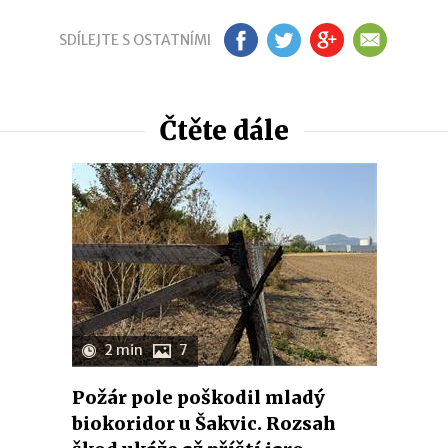
SDÍLEJTE S OSTATNÍMI
FB
TW
GP
EM
Čtěte dále
2 min
7
Požár pole poškodil mladý
biokoridor u Šakvic. Rozsah