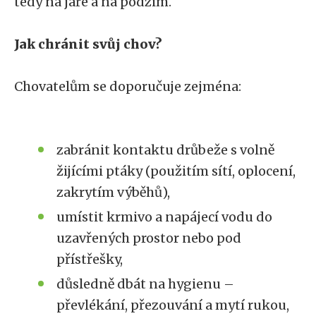
tedy na jaře a na podzim.
Jak chránit svůj chov?
Chovatelům se doporučuje zejména:
zabránit kontaktu drůbeže s volně
žijícími ptáky (použitím sítí, oplocení,
zakrytím výběhů),
umístit krmivo a napájecí vodu do
uzavřených prostor nebo pod
přístřešky,
důsledně dbát na hygienu –
převlékání, přezouvání a mytí rukou,