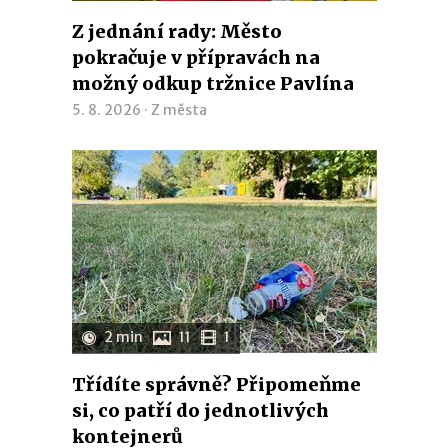
Z jednání rady: Město
pokračuje v přípravách na
možný odkup tržnice Pavlína
5. 8. 2026 ·
Z města
2 min
11
1
Třídíte správně? Připomeňme
si, co patří do jednotlivých
kontejnerů