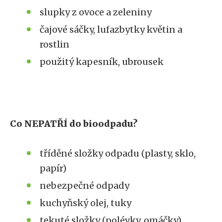
slupky z ovoce a zeleniny
čajové sáčky, lufazbytky květin a
rostlin
použitý kapesník, ubrousek
Co NEPATŘÍ do bioodpadu?
tříděné složky odpadu (plasty, sklo,
papír)
nebezpečné odpady
kuchyňský olej, tuky
tekuté složky (polévky, omáčky)