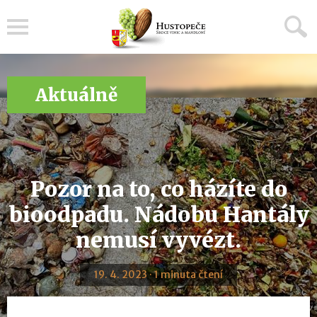
Menu
Aktuálně
Pozor na to, co házíte do
bioodpadu. Nádobu Hantály
nemusí vyvézt.
19. 4. 2023 · 1 minuta čtení