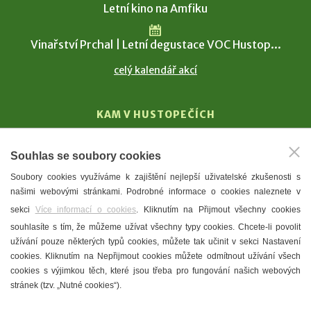
Letní kino na Amfiku
Vinařství Prchal | Letní degustace VOC Hustop...
celý kalendář akcí
KAM V HUSTOPEČÍCH
Vinařství
Souhlas se soubory cookies
T. G. Masaryk
Soubory cookies využíváme k zajištění nejlepší uživatelské zkušenosti s
Mandloně
našimi webovými stránkami. Podrobné informace o cookies naleznete v
Ubytování
sekci
Více informací o cookies
. Kliknutím na Přijmout všechny cookies
Restaurace
souhlasíte s tím, že můžeme užívat všechny typy cookies. Chcete-li povolit
užívání pouze některých typů cookies, můžete tak učinit v sekci Nastavení
Městské muzeum a galerie
cookies. Kliknutím na Nepřijmout cookies můžete odmítnout užívání všech
Denní meníčka
cookies s výjimkou těch, které jsou třeba pro fungování našich webových
stránek (tzv. „Nutné cookies“).
Mapa města