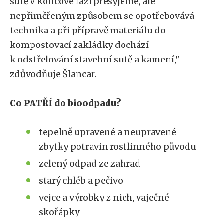
sutě v koncové fázi přesyjeme, ale
nepřiměřeným způsobem se opotřebovává
technika a při přípravě materiálu do
kompostovací zakládky dochází
k odstřelování stavební sutě a kamení,"
zdůvodňuje Šlancar.
Co PATŘÍ do bioodpadu?
tepelně upravené a neupravené
zbytky potravin rostlinného původu
zelený odpad ze zahrad
starý chléb a pečivo
vejce a výrobky z nich, vaječné
skořápky