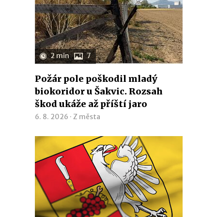
2 min
7
Požár pole poškodil mladý
biokoridor u Šakvic. Rozsah
škod ukáže až příští jaro
6. 8. 2026 ·
Z města