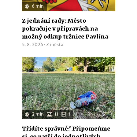
6 min
Z jednání rady: Město
pokračuje v přípravách na
možný odkup tržnice Pavlína
5. 8. 2026 ·
Z města
2 min
11
1
Třídíte správně? Připomeňme
si, co patří do jednotlivých