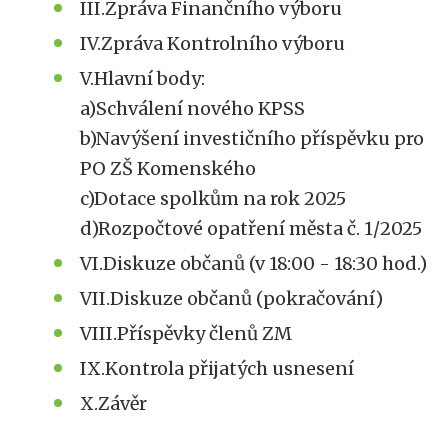
III.Zpráva Finančního výboru
IV.Zpráva Kontrolního výboru
V.Hlavní body:
a)Schválení nového KPSS
b)Navýšení investičního příspěvku pro
PO ZŠ Komenského
c)Dotace spolkům na rok 2025
d)Rozpočtové opatření města č. 1/2025
VI.Diskuze občanů (v 18:00 - 18:30 hod.)
VII.Diskuze občanů (pokračování)
VIII.Příspěvky členů ZM
IX.Kontrola přijatých usnesení
X.Závěr