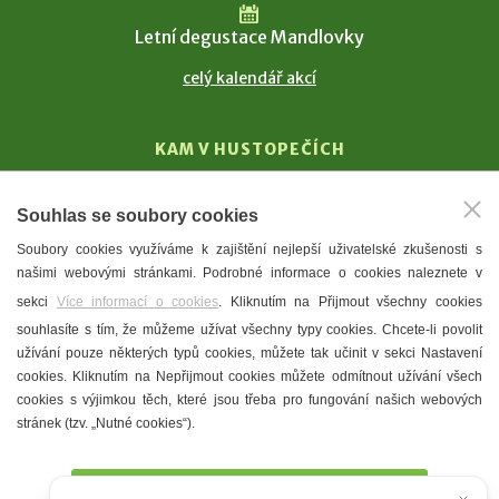
Letní degustace Mandlovky
celý kalendář akcí
KAM V HUSTOPEČÍCH
Vinařství
Souhlas se soubory cookies
T. G. Masaryk
Soubory cookies využíváme k zajištění nejlepší uživatelské zkušenosti s
Mandloně
našimi webovými stránkami. Podrobné informace o cookies naleznete v
Ubytování
sekci
Více informací o cookies
. Kliknutím na Přijmout všechny cookies
Restaurace
souhlasíte s tím, že můžeme užívat všechny typy cookies. Chcete-li povolit
užívání pouze některých typů cookies, můžete tak učinit v sekci Nastavení
Městské muzeum a galerie
cookies. Kliknutím na Nepřijmout cookies můžete odmítnout užívání všech
Denní meníčka
cookies s výjimkou těch, které jsou třeba pro fungování našich webových
stránek (tzv. „Nutné cookies“).
Mapa města
Přijmout všechny cookies