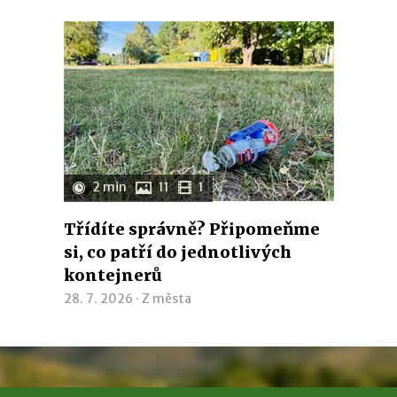
2 min
11
1
Třídíte správně? Připomeňme
si, co patří do jednotlivých
kontejnerů
28. 7. 2026 ·
Z města