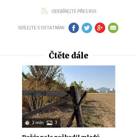
ODEBÍREJTE PŘES RSS
SDÍLEJTE S OSTATNÍMI
FB
TW
GP
EM
Čtěte dále
2 min
7