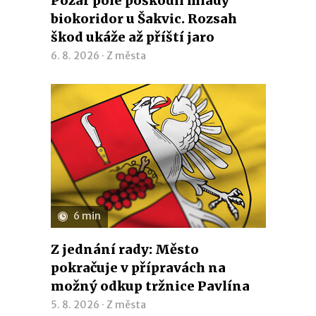
Požár pole poškodil mladý
biokoridor u Šakvic. Rozsah
škod ukáže až příští jaro
6. 8. 2026 ·
Z města
6 min
Z jednání rady: Město
pokračuje v přípravách na
možný odkup tržnice Pavlína
5. 8. 2026 ·
Z města