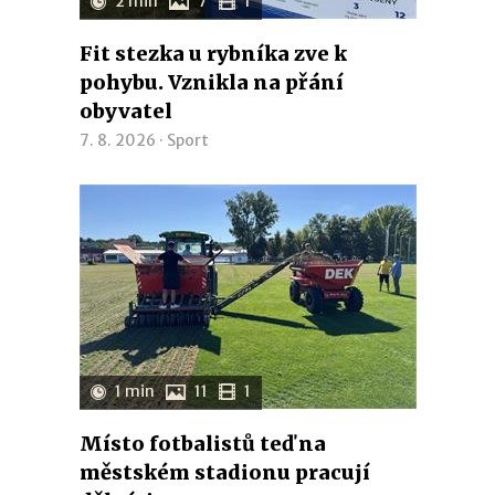
2 min
7
1
Fit stezka u rybníka zve k
pohybu. Vznikla na přání
obyvatel
7. 8. 2026 ·
Sport
1 min
11
1
Místo fotbalistů teď na
městském stadionu pracují