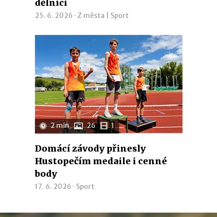
dělníci
25. 6. 2026 ·
Z města
|
Sport
2 min
26
1
Domácí závody přinesly
Hustopečím medaile i cenné
body
17. 6. 2026 ·
Sport