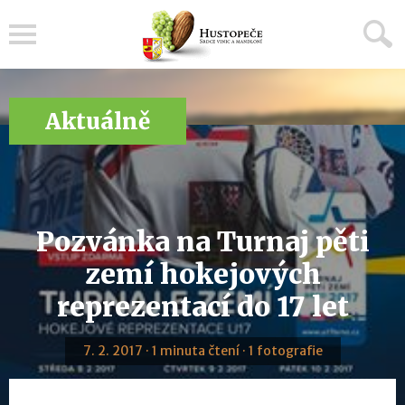
Menu
Aktuálně
Pozvánka na Turnaj pěti
zemí hokejových
reprezentací do 17 let
7. 2. 2017 · 1 minuta čtení · 1 fotografie