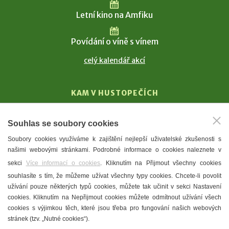
Letní kino na Amfiku
Povídání o víně s vínem
celý kalendář akcí
KAM V HUSTOPEČÍCH
Vinařství
Souhlas se soubory cookies
T. G. Masaryk
Soubory cookies využíváme k zajištění nejlepší uživatelské zkušenosti s
Mandloně
našimi webovými stránkami. Podrobné informace o cookies naleznete v
Ubytování
sekci
Více informací o cookies
. Kliknutím na Přijmout všechny cookies
Restaurace
souhlasíte s tím, že můžeme užívat všechny typy cookies. Chcete-li povolit
užívání pouze některých typů cookies, můžete tak učinit v sekci Nastavení
Městské muzeum a galerie
cookies. Kliknutím na Nepřijmout cookies můžete odmítnout užívání všech
Denní meníčka
cookies s výjimkou těch, které jsou třeba pro fungování našich webových
stránek (tzv. „Nutné cookies“).
Mapa města