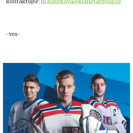
kontaktujte:
m.hofirkova@kometagroup.cz
-ves-