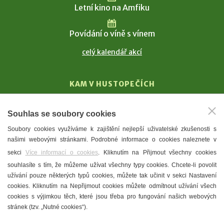
Letní kino na Amfiku
Povídání o víně s vínem
celý kalendář akcí
KAM V HUSTOPEČÍCH
Vinařství
Souhlas se soubory cookies
T. G. Masaryk
Soubory cookies využíváme k zajištění nejlepší uživatelské zkušenosti s
Mandloně
našimi webovými stránkami. Podrobné informace o cookies naleznete v
Ubytování
sekci
Více informací o cookies
. Kliknutím na Přijmout všechny cookies
Restaurace
souhlasíte s tím, že můžeme užívat všechny typy cookies. Chcete-li povolit
užívání pouze některých typů cookies, můžete tak učinit v sekci Nastavení
Městské muzeum a galerie
cookies. Kliknutím na Nepřijmout cookies můžete odmítnout užívání všech
Denní meníčka
cookies s výjimkou těch, které jsou třeba pro fungování našich webových
stránek (tzv. „Nutné cookies“).
Mapa města