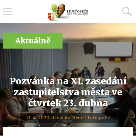
Menu
Aktuálně
Pozvánka na XI. zasedání
zastupitelstva města ve
čtvrtek 23. dubna
21. 4. 2020 · 1 minuta čtení · 1 fotografie