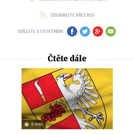
ODEBÍREJTE PŘES RSS
SDÍLEJTE S OSTATNÍMI
FB
TW
GP
EM
Čtěte dále
6 min