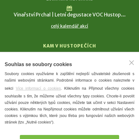
Vinařství Prchal | Letní degustace VOC Hustop...
celý kalendář akcí
KAM V HUSTOPEČÍCH
Vinařství
Souhlas se soubory cookies
T. G. Masaryk
Soubory cookies využíváme k zajištění nejlepší uživatelské zkušenosti s
Mandloně
našimi webovými stránkami. Podrobné informace o cookies naleznete v
Ubytování
sekci
Více informací o cookies
. Kliknutím na Přijmout všechny cookies
Restaurace
souhlasíte s tím, že můžeme užívat všechny typy cookies. Chcete-li povolit
užívání pouze některých typů cookies, můžete tak učinit v sekci Nastavení
Městské muzeum a galerie
cookies. Kliknutím na Nepřijmout cookies můžete odmítnout užívání všech
Denní meníčka
cookies s výjimkou těch, které jsou třeba pro fungování našich webových
stránek (tzv. „Nutné cookies“).
Mapa města