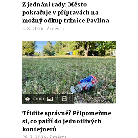
Z jednání rady: Město
pokračuje v přípravách na
možný odkup tržnice Pavlína
5. 8. 2026 ·
Z města
2 min
11
1
Třídíte správně? Připomeňme
si, co patří do jednotlivých
kontejnerů
28. 7. 2026 ·
Z města