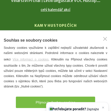
Vinařství Prchal | Letní degustace VOC Hustop...
celý kalendář akcí
KAM V HUSTOPEČÍCH
Vinařství
Souhlas se soubory cookies
T. G. Masaryk
Soubory cookies využíváme k zajištění nejlepší uživatelské zkušenosti s
Mandloně
našimi webovými stránkami. Podrobné informace o cookies naleznete v
Ubytování
sekci
Více informací o cookies
. Kliknutím na Přijmout všechny cookies
Restaurace
souhlasíte s tím, že můžeme užívat všechny typy cookies. Chcete-li povolit
užívání pouze některých typů cookies, můžete tak učinit v sekci Nastavení
Městské muzeum a galerie
cookies. Kliknutím na Nepřijmout cookies můžete odmítnout užívání všech
Denní meníčka
cookies s výjimkou těch, které jsou třeba pro fungování našich webových
stránek (tzv. „Nutné cookies“).
Mapa města
Přijmout všechny cookies
Potřebujete poradit?
Zeptejte se našeho asistenta