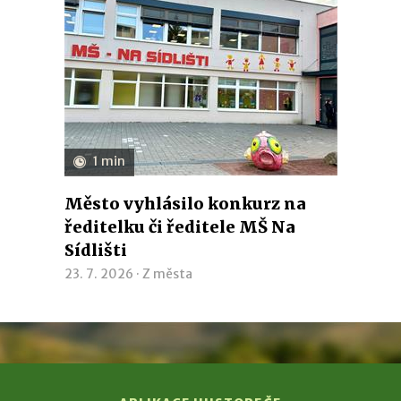
1 min
Město vyhlásilo konkurz na
ředitelku či ředitele MŠ Na
Sídlišti
23. 7. 2026 ·
Z města