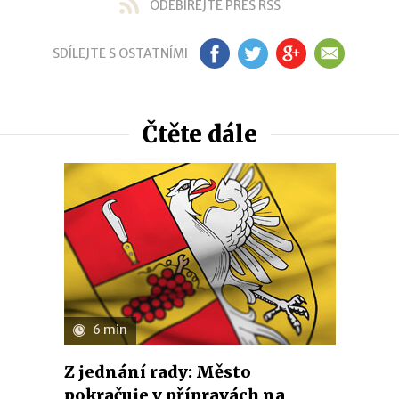
ODEBÍREJTE PŘES RSS
SDÍLEJTE S OSTATNÍMI
FB
TW
GP
EM
Čtěte dále
6 min
Z jednání rady: Město
pokračuje v přípravách na