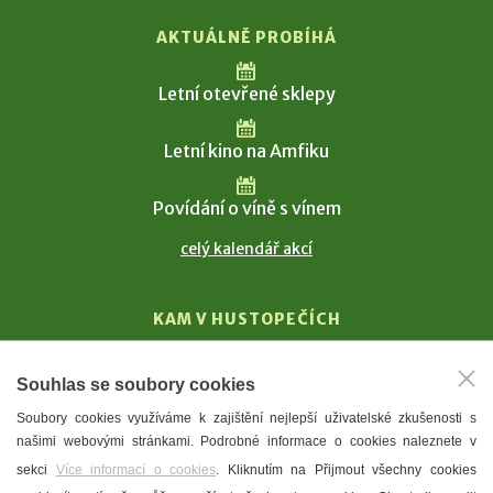
AKTUÁLNĚ PROBÍHÁ
Letní otevřené sklepy
Letní kino na Amfiku
Povídání o víně s vínem
celý kalendář akcí
KAM V HUSTOPEČÍCH
Vinařství
Souhlas se soubory cookies
T. G. Masaryk
Soubory cookies využíváme k zajištění nejlepší uživatelské zkušenosti s
Mandloně
našimi webovými stránkami. Podrobné informace o cookies naleznete v
Ubytování
sekci
Více informací o cookies
. Kliknutím na Přijmout všechny cookies