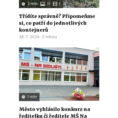
2 min
11
1
Třídíte správně? Připomeňme
si, co patří do jednotlivých
kontejnerů
28. 7. 2026 ·
Z města
1 min
Město vyhlásilo konkurz na
ředitelku či ředitele MŠ Na