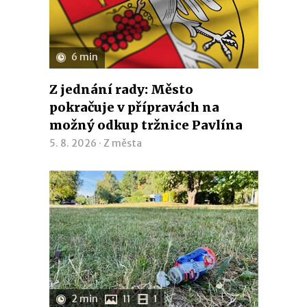
6 min
Z jednání rady: Město
pokračuje v přípravách na
možný odkup tržnice Pavlína
5. 8. 2026 ·
Z města
2 min
11
1