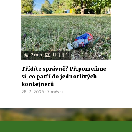
2 min
11
1
Třídíte správně? Připomeňme
si, co patří do jednotlivých
kontejnerů
28. 7. 2026 ·
Z města