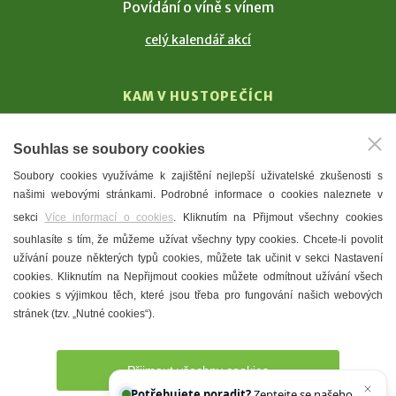
Povídání o víně s vínem
celý kalendář akcí
KAM V HUSTOPEČÍCH
Vinařství
Souhlas se soubory cookies
T. G. Masaryk
Soubory cookies využíváme k zajištění nejlepší uživatelské zkušenosti s
Mandloně
našimi webovými stránkami. Podrobné informace o cookies naleznete v
Ubytování
sekci
Více informací o cookies
. Kliknutím na Přijmout všechny cookies
Restaurace
souhlasíte s tím, že můžeme užívat všechny typy cookies. Chcete-li povolit
užívání pouze některých typů cookies, můžete tak učinit v sekci Nastavení
Městské muzeum a galerie
cookies. Kliknutím na Nepřijmout cookies můžete odmítnout užívání všech
Denní meníčka
cookies s výjimkou těch, které jsou třeba pro fungování našich webových
stránek (tzv. „Nutné cookies“).
Mapa města
Přijmout všechny cookies
Potřebujete poradit?
Zeptejte se našeho asistenta