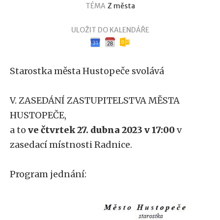
TÉMA
Z města
ULOŽIT DO KALENDÁŘE
Google kalendář
iCal kalendář
Outlook kalendář
Starostka města Hustopeče svolává
V. ZASEDÁNÍ ZASTUPITELSTVA MĚSTA
HUSTOPEČE,
a to
ve čtvrtek 27. dubna 2023 v 17:00
v
zasedací místnosti Radnice.
Program jednání: