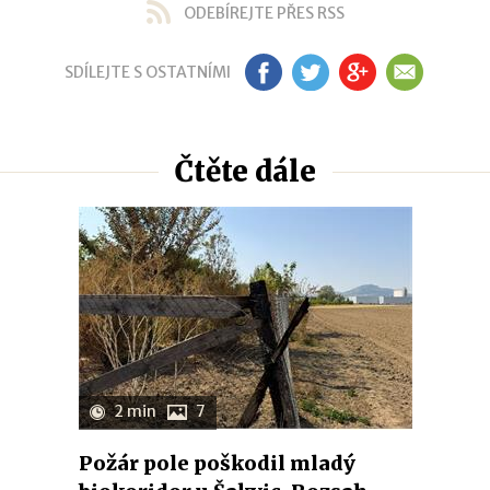
ODEBÍREJTE PŘES RSS
SDÍLEJTE S OSTATNÍMI
FB
TW
GP
EM
Čtěte dále
2 min
7
Požár pole poškodil mladý