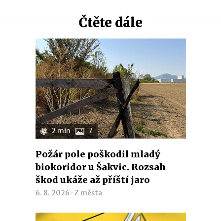
Čtěte dále
2 min
7
Požár pole poškodil mladý
biokoridor u Šakvic. Rozsah
škod ukáže až příští jaro
6. 8. 2026 ·
Z města