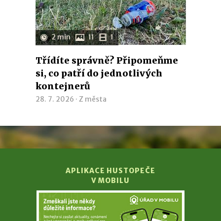
2 min
11
1
Třídíte správně? Připomeňme
si, co patří do jednotlivých
kontejnerů
28. 7. 2026 ·
Z města
APLIKACE HUSTOPEČE
V MOBILU