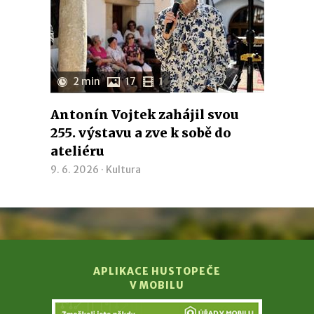
2 min
17
1
Antonín Vojtek zahájil svou
255. výstavu a zve k sobě do
ateliéru
9. 6. 2026 ·
Kultura
APLIKACE HUSTOPEČE
V MOBILU