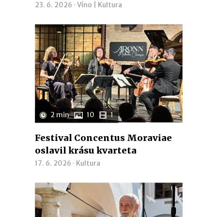
23. 6. 2026 ·
Víno
|
Kultura
2 min
10
1
Festival Concentus Moraviae
oslavil krásu kvarteta
17. 6. 2026 ·
Kultura