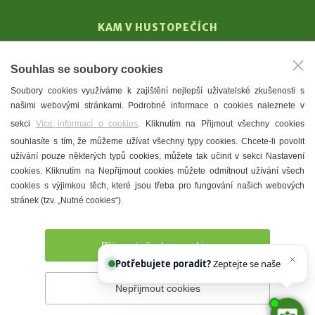
KAM V HUSTOPEČÍCH
Vinařství
Souhlas se soubory cookies
T. G. Masaryk
Soubory cookies využíváme k zajištění nejlepší uživatelské zkušenosti s
Mandloně
našimi webovými stránkami. Podrobné informace o cookies naleznete v
Ubytování
sekci
Více informací o cookies
. Kliknutím na Přijmout všechny cookies
Restaurace
souhlasíte s tím, že můžeme užívat všechny typy cookies. Chcete-li povolit
užívání pouze některých typů cookies, můžete tak učinit v sekci Nastavení
Městské muzeum a galerie
cookies. Kliknutím na Nepřijmout cookies můžete odmítnout užívání všech
Denní meníčka
cookies s výjimkou těch, které jsou třeba pro fungování našich webových
stránek (tzv. „Nutné cookies“).
Mapa města
Přijmout všechny cookies
Potřebujete poradit?
Zeptejte se našeho asistenta
Chetty
Nepřijmout cookies
Prohlášení o přístupnosti
Správce webu
2026 © Město
Hustopeče