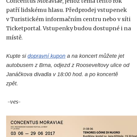
Concentus Moraviae, jehož téma tento rok
patří lidskému hlasu. Předprodej vstupenek
v Turistickém informačním centru nebo v síti
Ticketportal. Vstupenky budou dostupné i na
místě.
Kupte si
dopravní kupon
a na koncert můžete jet
autobusem z Brna, odjezd z Rooseveltovy ulice od
Janáčkova divadla v 18:00 hod. a po koncertě
zpět.
-ves-