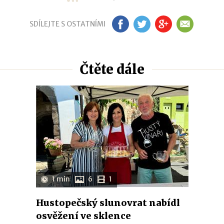
SDÍLEJTE S OSTATNÍMI
FB
TW
GP
EM
Čtěte dále
1 min
6
1
Hustopečský slunovrat nabídl
osvěžení ve sklence