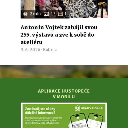
2 min
17
1
Antonín Vojtek zahájil svou
255. výstavu a zve k sobě do
ateliéru
9. 6. 2026 ·
Kultura
APLIKACE HUSTOPEČE
V MOBILU