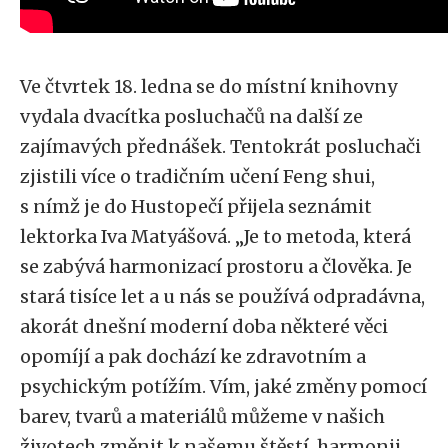
Ve čtvrtek 18. ledna se do místní knihovny
vydala dvacítka posluchačů na další ze
zajímavých přednášek. Tentokrát posluchači
zjistili více o tradičním učení Feng shui,
s nímž je do Hustopečí přijela seznámit
lektorka Iva Matyášová. „Je to metoda, která
se zabývá harmonizací prostoru a člověka. Je
stará tisíce let a u nás se používá odpradávna,
akorát dnešní moderní doba některé věci
opomíjí a pak dochází ke zdravotním a
psychickým potížím. Vím, jaké změny pomocí
barev, tvarů a materiálů můžeme v našich
životech změnit k našemu štěstí, harmonii,