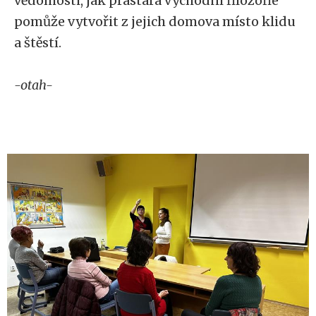
vědomosti, jak prastará východní filozofie
pomůže vytvořit z jejich domova místo klidu
a štěstí.
-otah-