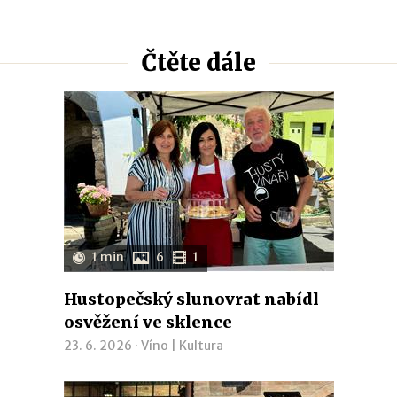
Čtěte dále
1 min
6
1
Hustopečský slunovrat nabídl
osvěžení ve sklence
23. 6. 2026 ·
Víno
|
Kultura