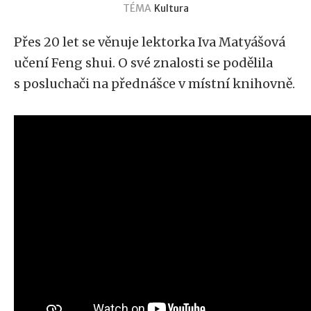
TÉMA
Kultura
Přes 20 let se věnuje lektorka Iva Matyášová
učení Feng shui. O své znalosti se podělila
s posluchači na přednášce v místní knihovně.