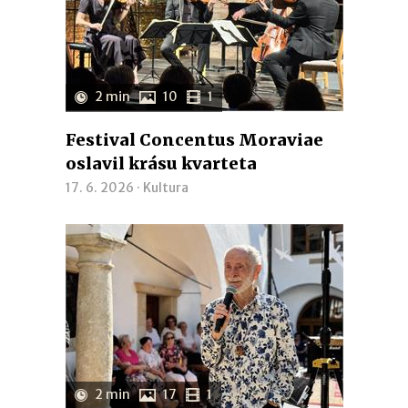
2 min
10
1
Festival Concentus Moraviae
oslavil krásu kvarteta
17. 6. 2026 ·
Kultura
2 min
17
1