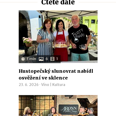
Čtěte dále
1 min
6
1
Hustopečský slunovrat nabídl
osvěžení ve sklence
23. 6. 2026 ·
Víno
|
Kultura