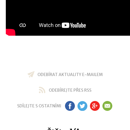
ODEBÍRAT AKTUALITY E-MAILEM
ODEBÍREJTE PŘES RSS
SDÍLEJTE S OSTATNÍMI
FB
TW
GP
EM