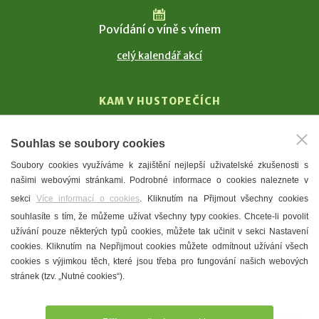
Povídání o víně s vínem
celý kalendář akcí
KAM V HUSTOPEČÍCH
Vinařství
Souhlas se soubory cookies
T. G. Masaryk
Soubory cookies využíváme k zajištění nejlepší uživatelské zkušenosti s
Mandloně
našimi webovými stránkami. Podrobné informace o cookies naleznete v
Ubytování
sekci
Více informací o cookies
. Kliknutím na Přijmout všechny cookies
Restaurace
souhlasíte s tím, že můžeme užívat všechny typy cookies. Chcete-li povolit
užívání pouze některých typů cookies, můžete tak učinit v sekci Nastavení
Městské muzeum a galerie
cookies. Kliknutím na Nepřijmout cookies můžete odmítnout užívání všech
Denní meníčka
cookies s výjimkou těch, které jsou třeba pro fungování našich webových
stránek (tzv. „Nutné cookies“).
Mapa města