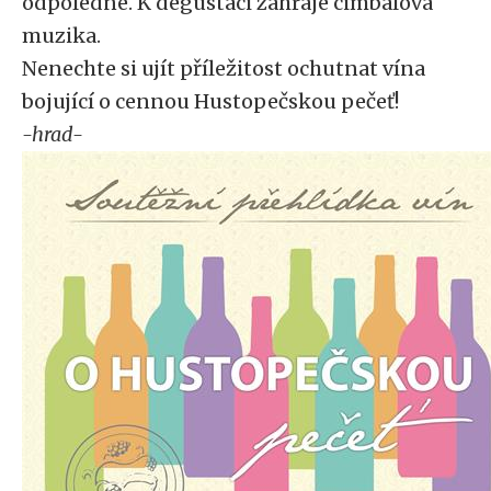
odpoledne. K degustaci zahraje cimbálová
muzika.
Nenechte si ujít příležitost ochutnat vína
bojující o cennou Hustopečskou pečeť!
-hrad-