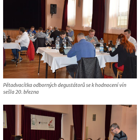
Pětadvacítka odborných degustátorů se k hodnocení vín
sešla 20. března