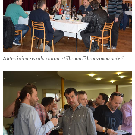
A která vína získala zlatou, stříbrnou či bronzovou pečeť?