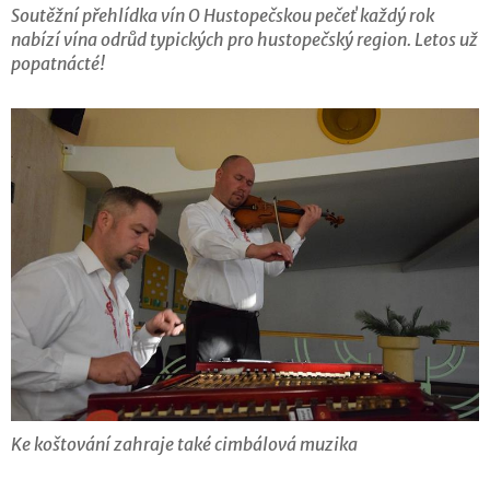
Soutěžní přehlídka vín O Hustopečskou pečeť každý rok
nabízí vína odrůd typických pro hustopečský region. Letos už
popatnácté!
Ke koštování zahraje také cimbálová muzika