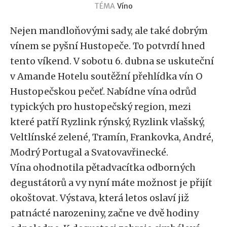
TÉMA
Víno
Nejen mandloňovými sady, ale také dobrým
vínem se pyšní Hustopeče. To potvrdí hned
tento víkend. V sobotu 6. dubna se uskuteční
v Amande Hotelu soutěžní přehlídka vín O
Hustopečskou pečeť. Nabídne vína odrůd
typických pro hustopečský region, mezi
které patří Ryzlink rýnský, Ryzlink vlašský,
Veltlínské zelené, Tramín, Frankovka, André,
Modrý Portugal a Svatovavřinecké.
Vína ohodnotila pětadvacítka odborných
degustátorů a vy nyní máte možnost je přijít
okoštovat. Výstava, která letos oslaví již
patnácté narozeniny, začne ve dvě hodiny