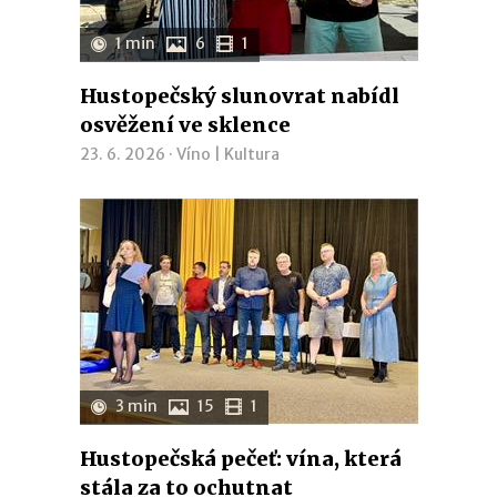
1 min
6
1
Hustopečský slunovrat nabídl
osvěžení ve sklence
23. 6. 2026 ·
Víno
|
Kultura
3 min
15
1
Hustopečská pečeť: vína, která
stála za to ochutnat