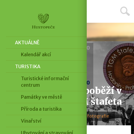
Menu
Aktuálně
AKTUÁLNĚ
Kalendář akcí
TURISTIKA
Turistické informační
centrum
Přes Hustopeče poběží v
Památky ve městě
sobotu 7. 3. TGM štafeta
Příroda a turistika
25. 2. 2020 · 3 minuty čtení · 1 fotografie
Vinařství
Ubytování a stravování