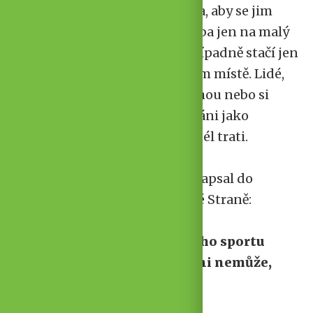
památky prezidenta Masaryka, aby se jim
neváhali ozvat a přidali se, třeba jen na malý
kousek v blízkosti bydliště. Případně stačí jen
být ve správný čas na správném místě. Lidé,
kteří z různých důvodů nemohou nebo si
netroufají běžet, jsou vřele vítáni jako
divácká podpora kdekoliv podél trati.
Jak kdysi prezident Masaryk zapsal do
pamětní knihy Sokola na Malé Straně:
"Bez sokolování, bez nějakého sportu
zdravý člověk, myslím, žít ani nemůže,
alespoň by neměl."