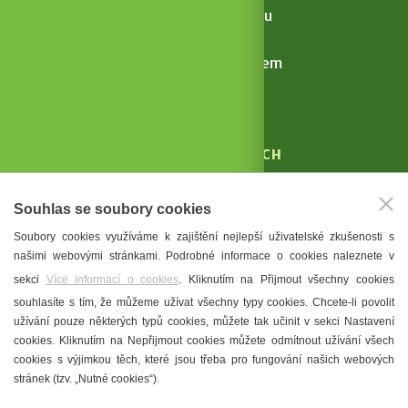
Letní kino na Amfiku
Povídání o víně s vínem
celý kalendář akcí
KAM V HUSTOPEČÍCH
Vinařství
Souhlas se soubory cookies
T. G. Masaryk
Soubory cookies využíváme k zajištění nejlepší uživatelské zkušenosti s
Mandloně
našimi webovými stránkami. Podrobné informace o cookies naleznete v
Ubytování
sekci
Více informací o cookies
. Kliknutím na Přijmout všechny cookies
Restaurace
souhlasíte s tím, že můžeme užívat všechny typy cookies. Chcete-li povolit
užívání pouze některých typů cookies, můžete tak učinit v sekci Nastavení
Městské muzeum a galerie
cookies. Kliknutím na Nepřijmout cookies můžete odmítnout užívání všech
Denní meníčka
cookies s výjimkou těch, které jsou třeba pro fungování našich webových
stránek (tzv. „Nutné cookies“).
Mapa města