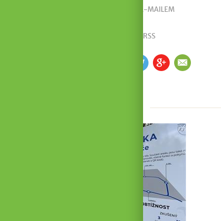
ODEBÍRAT AKTUALITY E-MAILEM
ODEBÍREJTE PŘES RSS
SDÍLEJTE S OSTATNÍMI
FB
TW
GP
EM
Čtěte dále
2 min
7
1