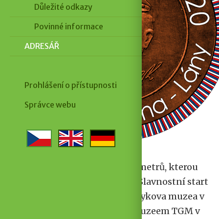
Důležité odkazy
Povinné informace
ADRESÁŘ
Prohlášení o přístupnosti
Správce webu
Účastníky čeká trasa 360 kilometrů, kterou
chtějí zvládnout za 36 hodin. Slavnostní start
proběhne v Hodoníně u Masarykova muzea v
sobotu v 8 hodin ráno, před muzeem TGM v