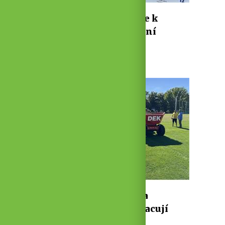
Fit stezka u rybníka zve k
pohybu. Vznikla na přání
obyvatel
7. 8. 2026 ·
Sport
1 min
11
1
Místo fotbalistů teď na
městském stadionu pracují
dělníci