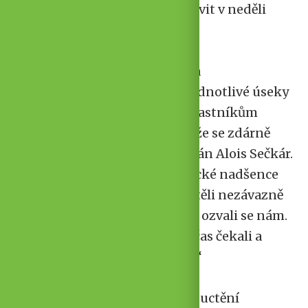
Lánech by se měla štafeta objevit v neděli
kolem 8. hodiny večerní.
„Trasu rozdělíme na 36 zhruba
desetikilometrových úseků. Jednotlivé úseky
pak přidělíme přihlášeným účastníkům
štafety, abychom měli jistotu, že se zdárně
doběhne do cíle,“ vysvětluje plán Alois Sečkár.
„Zároveň zveme všechny běžecké nadšence
nebo cyklisty, kteří by nám chtěli nezávazně
dělat doprovod, aby neváhali a ozvali se nám.
Nebo nás zkrátka jen v pravý čas čekali a
přidali se, až poběžíme kolem.“
Pořadatelé vyzývají zájemce o uctění