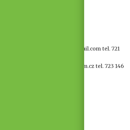
TGM štafetě nazdar!
Kontakty:
Alois Sečkár seckar.alois@gmail.com tel. 721
302 700 – média
Anton Sečkár rakcesa@seznam.cz tel. 723 146
074 – organizace akcí
Itinerář a orientační časový
harmonogram:
HODONÍN – 0 km – so 08:00