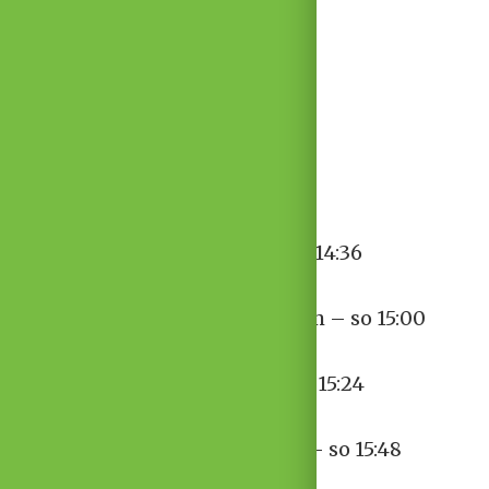
Opatovice – 59 km – so 13:54
Rajhradice – 61 km – so 14:06
Rebešovice – 62 km – so 14:12
BRNO–Olympia – 66 km – so 14:36
BRNO–Horní Heršpice – 70 km – so 15:00
BRNO–Centrum – 74 km – so 15:24
BRNO–Královo pole. – 78 km – so 15:48