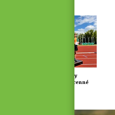
25. 6. 2026 ·
Z města
|
Sport
2 min
26
1
Domácí závody přinesly
Hustopečím medaile i cenné
body
17. 6. 2026 ·
Sport