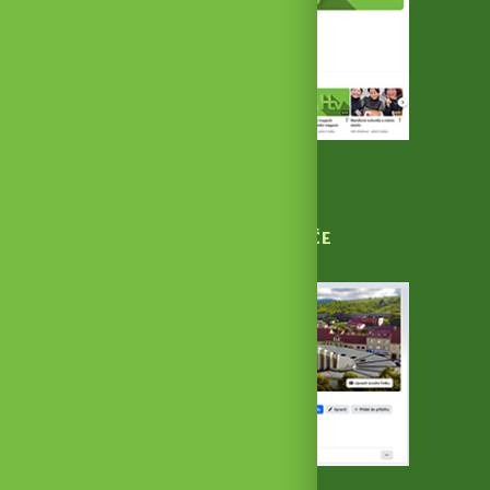
YouTube kanál
MĚSTO HUSTOPEČE
NA FACEBOOKU