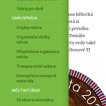
TÉMA
Sport
Výlety po okolí
O víkendu 7. a 8. března proběhne běžecká
SAMOSPRÁVA
štafeta z Hodonína do Lán, která si
Orgány města
připomene 170. výročí narození prvního
československého prezidenta Tomáše
Organizační složky
města
Garrigue Masaryka. Trasa štafety vede také
přes Hustopeče. Akci pořádají členové TJ
Příspěvkové organizace
Sokol Praha-Krč a další běžci.
města
Transparentní radnice
Koncepční a rozvojové
materiály
MĚSTSKÝ ÚŘAD
Struktura a kontakty