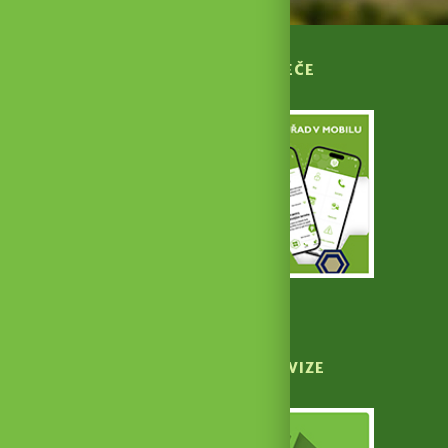
APLIKACE HUSTOPEČE
V MOBILU
Stáhnout aplikaci
HUSTOPEČSKÁ TELEVIZE
NA YOUTUBE